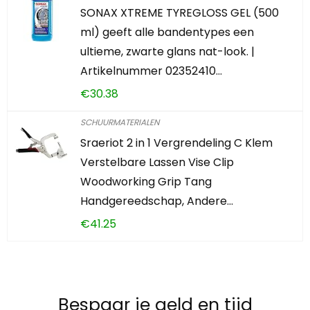
SONAX XTREME TYREGLOSS GEL (500
ml) geeft alle bandentypes een
ultieme, zwarte glans nat-look. |
Artikelnummer 02352410…
€
30.38
SCHUURMATERIALEN
Sraeriot 2 in 1 Vergrendeling C Klem
Verstelbare Lassen Vise Clip
Woodworking Grip Tang
Handgereedschap, Andere…
€
41.25
Bespaar je geld en tijd