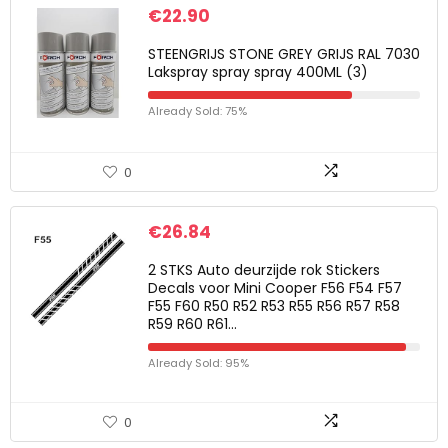
€
22.90
STEENGRIJS STONE GREY GRIJS RAL 7030
Lakspray spray spray 400ML (3)
Already Sold: 75%
0
€
26.84
2 STKS Auto deurzijde rok Stickers
Decals voor Mini Cooper F56 F54 F57
F55 F60 R50 R52 R53 R55 R56 R57 R58
R59 R60 R61…
Already Sold: 95%
0