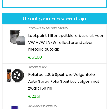
U kunt geïnteresseerd zijn
TOPLAAG EN HELDERE LAKKEN
Lackpoint 1 liter spuitklare basislak voor
VW A7W LA7W reflecterend zilver
metallic autolak
€
63.00
SPUITBUSSEN
Foliatec 2065 Spuitfolie Velgenfolie
Auto Spray Folie Spuitbus velgen mat
zwart 150 ml
€
22.51
REINIGINGSMIDDELEN