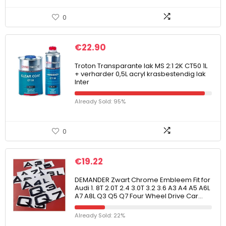
0
€
22.90
Troton Transparante lak MS 2:1 2K CT50 1L
+ verharder 0,5L acryl krasbestendig lak
Inter
Already Sold: 95%
0
€
19.22
DEMANDER Zwart Chrome Embleem Fit for
Audi 1. 8T 2.0T 2.4 3.0T 3.2 3.6 A3 A4 A5 A6L
A7 A8L Q3 Q5 Q7 Four Wheel Drive Car…
Already Sold: 22%