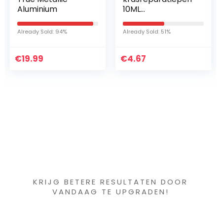
Aluminium
10ML
retoucheerpenne
n voor auto’s
Already Sold: 94%
Already Sold: 51%
Miracle Vanish-
pen voor
€
19.99
€
autokrassen –
4.67
Professioneel en…
Iets interessants
gevonden ?
KRIJG BETERE RESULTATEN DOOR
VANDAAG TE UPGRADEN!