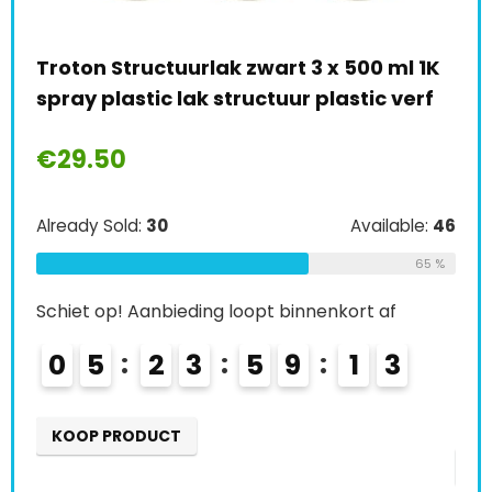
nte
Troton Structuurlak zwart 3 x 500 ml 1K
AUP
spray plastic lak structuur plastic verf
spu
ml 
€
29.50
€
1
Already Sold:
30
Available:
46
le:
41
Alre
65 %
66 %
Schiet op! Aanbieding loopt binnenkort af
Schi
0
5
2
3
5
9
1
2
0
KOOP PRODUCT
K