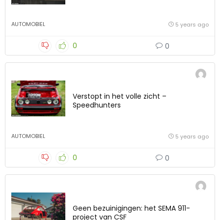
AUTOMOBIEL
5 years ago
0
0
Verstopt in het volle zicht –
Speedhunters
AUTOMOBIEL
5 years ago
0
0
Geen bezuinigingen: het SEMA 911-
project van CSF