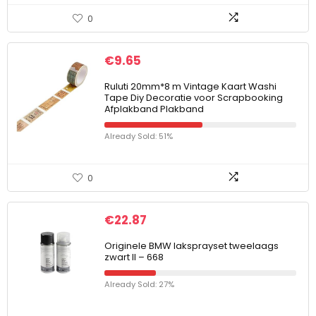
0
€
9.65
Ruluti 20mm*8 m Vintage Kaart Washi
Tape Diy Decoratie voor Scrapbooking
Afplakband Plakband
Already Sold: 51%
0
€
22.87
Originele BMW laksprayset tweelaags
zwart II – 668
Already Sold: 27%