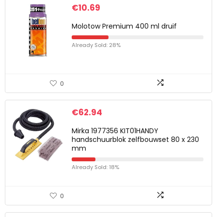
€
10.69
Molotow Premium 400 ml druif
Already Sold: 28%
0
€
62.94
Mirka 1977356 KIT01HANDY
handschuurblok zelfbouwset 80 x 230
mm
Already Sold: 18%
0