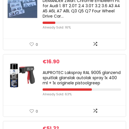
DEMANDER Zwart Chrome Embleem Fit
for Audi 1. 8T 2.0T 2.4 3.0T 3.2 3.6 A3 A4
A5 A6L A7 A8L Q3 Q5 Q7 Four Wheel
Drive Car…
Already Sold: 16%
0
€
16.90
AUPROTEC Lakspray RAL 9005 glanzend
spuitlak glanslak autolak spray 1x 400
ml + 1x originele pistoolgreep
Already Sold: 63%
0
€
51.32