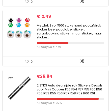
0
€
12.49
Metdek 3 rol 1500 stuks hond pootafdruk
sticker beerpoot label sticker,
scrapbooking sticker, muur sticker, muur
sticker…
Already Sold: 47%
0
€
26.84
2 STKS Auto deurzijde rok Stickers Decals
voor Mini Cooper F56 F54 F57 F55 F60 R50
R52 R53 R55 R56 R57 R58 R59 R60 R61…
Already Sold: 92%