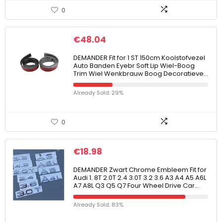
0
€
48.04
DEMANDER Fit for 1 ST 150cm Koolstofvezel
Auto Banden Eyebr Soft Lip Wiel-Boog
Trim Wiel Wenkbrauw Boog Decoratieve…
Already Sold: 29%
0
€
18.98
DEMANDER Zwart Chrome Embleem Fit for
Audi 1. 8T 2.0T 2.4 3.0T 3.2 3.6 A3 A4 A5 A6L
A7 A8L Q3 Q5 Q7 Four Wheel Drive Car…
Already Sold: 83%