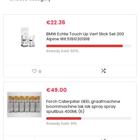
€
22.36
BMW Echte Touch Up Verf Stick Set 300
Alpine Wit 51910301918
Already Sold: 90%
0
€
49.00
Förch Caterpillar GEEL graafmachine
boommachine lak lak spray spray
spuitbus 400ML (6)
Already Sold: 41%