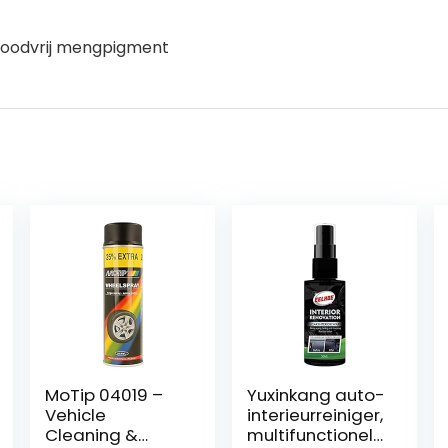
 loodvrij mengpigment
MoTip 04019 –
Yuxinkang auto-
Vehicle
interieurreiniger,
Cleaning &
multifunctionele