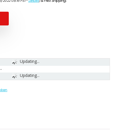
3/2022 08:16 PST-
Details
)
&
FREE Shipping
.
Updating...
Updating...
kken