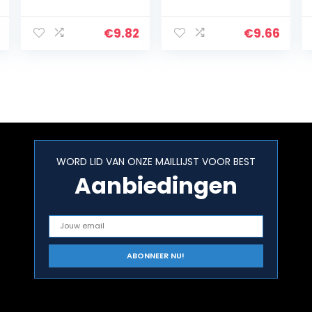
Accessories
reinigingsvloeist
(Coche, Spray,
of, praktisch
Zwart, wielvelg,
reinigings- en
€
9.82
€
9.66
500 ml)
onderhoudsmid
del…
WORD LID VAN ONZE MAILLIJST VOOR BEST
Aanbiedingen