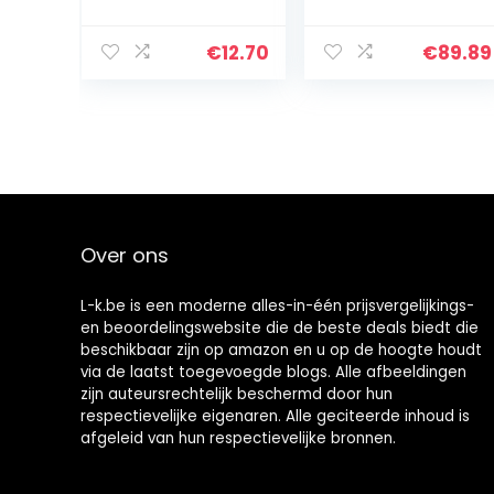
Leather Coating,
glanzend
120ml Crystal
Resedagroen
Wax Palm Wax
RAL 6011 groen in
€
12.70
€
89.89
Leather Coating
set toplak – zeer
Auto Krassen…
dekkend –
roestwerend –
kras…
Over ons
L-k.be is een moderne alles-in-één prijsvergelijkings-
en beoordelingswebsite die de beste deals biedt die
beschikbaar zijn op amazon en u op de hoogte houdt
via de laatst toegevoegde blogs. Alle afbeeldingen
zijn auteursrechtelijk beschermd door hun
respectievelijke eigenaren. Alle geciteerde inhoud is
afgeleid van hun respectievelijke bronnen.