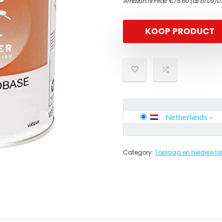
Amazon.nl Price:
€
75.60
(as of 09/0
KOOP PRODUCT
Netherlands
-
Category:
Toplaag en heldere la