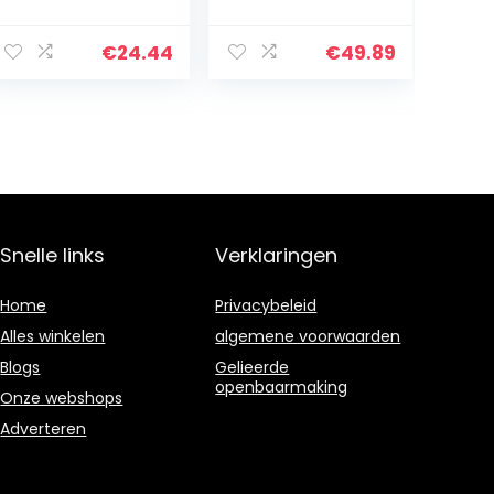
Coating autolak
zwart RAL 9005
bescherming,
zwart in set
500 ml
deklak – zeer
€
24.44
€
49.89
dekkend –
roestwerend –
kras- en
slagvast…
Snelle links
Verklaringen
Home
Privacybeleid
Alles winkelen
algemene voorwaarden
Blogs
Gelieerde
openbaarmaking
Onze webshops
Adverteren