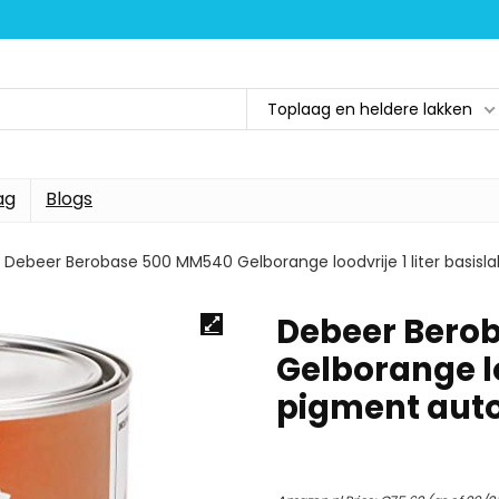
Toplaag en heldere lakken
ag
Blogs
Debeer Berobase 500 MM540 Gelborange loodvrije 1 liter basisl
Debeer Bero
Gelborange lo
pigment aut