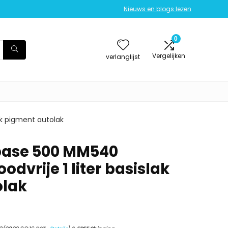
Nieuws en blogs lezen
0
Vergelijken
verlanglijst
ak pigment autolak
base 500 MM540
odvrije 1 liter basislak
olak