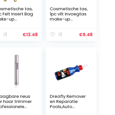
smetische tas,
Cosmetische tas,
c Felt Insert Bag
1pc vilt invoegtas
ake-up
make-up
ganizer
organizer
rtemonnee Vilt
portemonnee vilt
te Handtas
tas handtas
€
13.48
€
9.48
ltifunctionele
multifunctionele
s in Tas…
tas in zak
organizer…
aagbare neus
Dreafly Remover
r haar trimmer
en Reparatie
ofessionele
Pools,Auto
ektrische
Decontaminatie