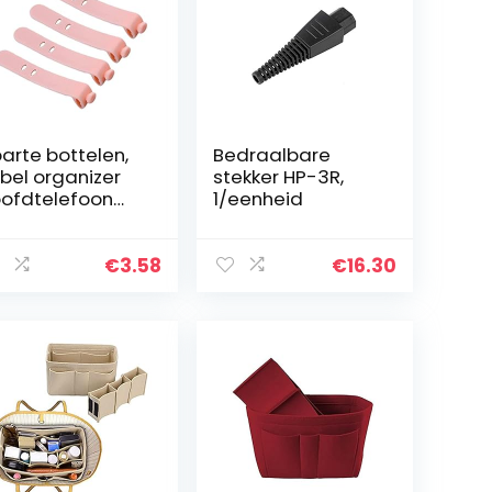
arte bottelen,
Bedraalbare
bel organizer
stekker HP-3R,
ofdtelefoon
1/eenheid
rd winder
liconen roze
rbod cord wrap
€
3.58
€
16.30
bel manager
eper ties…