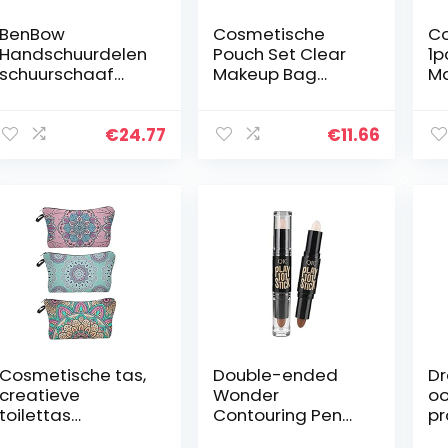
BenBow
Cosmetische
Co
Handschuurdelen
Pouch Set Clear
1p
schuurschaaf
Makeup Bag
M
handschaaf
Wash Bag PVC
Or
flexibel schaaf –
Waterdichte
Po
D 70 mm x 400
Cosmetische
To
€
24.77
€
11.66
mm (502)
Pouch Travel
Mu
Draagtas met
Ta
Dierlijke Print…
Cosmetische tas,
Double-ended
Dr
creatieve
Wonder
oo
toilettas
Contouring Pen
pr
Creatieve 3D
Bronzer en
el