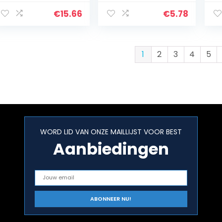
Mandala Printing
Highlighter Stick
pr
Dames
Facial Make
ha
€
15.66
€
5.78
Cosmetische Zak
Contour
ba
Reizen Make Case
Concealer
be
3Set
Cosmetic for 3D
Make-up…
1
2
3
4
5
WORD LID VAN ONZE MAILLIJST VOOR BEST
Aanbiedingen