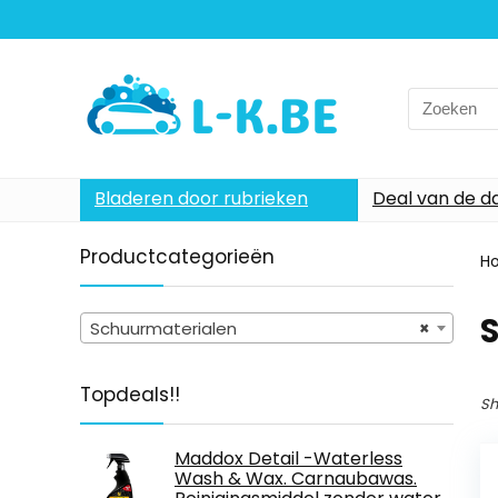
Search
for:
Bladeren door rubrieken
Deal van de d
Productcategorieën
H
Schuurmaterialen
×
Topdeals!!
Sh
Maddox Detail -Waterless
Wash & Wax. Carnaubawas.