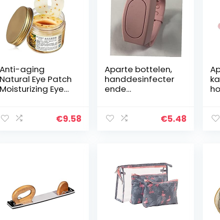
Anti-aging
Aparte bottelen,
Ap
Natural Eye Patch
handdesinfecter
ka
Moisturizing Eye
ende
ho
Behandeling
desinfectant
co
Collageen Eyes
siliconen
si
Face-Cover voor
armband
oo
€
9.58
€
5.48
het reduceren
polsband hand
ka
van donkere…
dispenser
ke
draagbare
dispenser
pompen