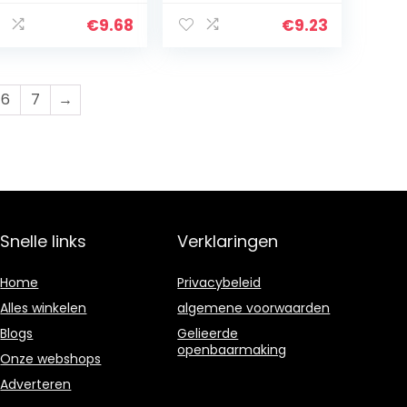
ecisie neus oor
En Scratch Repair
ar remover
Scratch Remover
€
9.68
€
9.23
tterij-
Gebruikelijke Auto
diende…
Cleaning…
6
7
→
Snelle links
Verklaringen
Home
Privacybeleid
Alles winkelen
algemene voorwaarden
Blogs
Gelieerde
openbaarmaking
Onze webshops
Adverteren