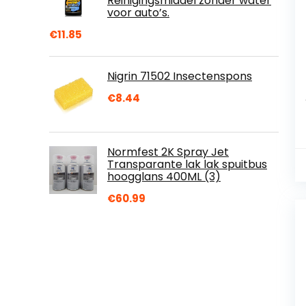
Reinigingsmiddel zonder water
voor auto’s.
€
11.85
Nigrin 71502 Insectenspons
€
8.44
Normfest 2K Spray Jet
Transparante lak lak spuitbus
hoogglans 400ML (3)
€
60.99