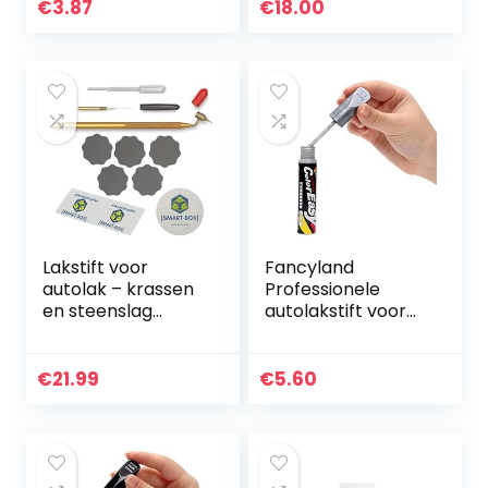
reparatie speciale
[vermelding 17-
€
3.87
€
18.00
lakstift voor auto…
cijferig…
Lakstift voor
Fancyland
autolak – krassen
Professionele
en steenslag
autolakstift voor
perfect en
reparatie van
eenvoudig
krassen en
repareren – met
lakschade.
€
21.99
€
5.60
Duitse handleiding
| Loew Cornell
Fine…