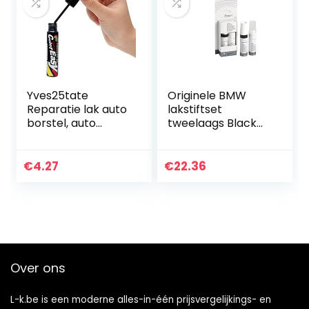
Yves25tate
Originele BMW
Reparatie lak auto
lakstiftset
borstel, auto
tweelaags Black
krassen
Sapphire met. –
reparatiemiddel,
475 2x12ml
auto krassen
€
4.27
€
22.36
reparatie pen,
krasverwijderaar…
Over ons
L-k.be is een moderne alles-in-één prijsvergelijkings- en