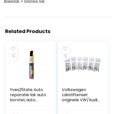
Basislak + blanke lak
Related Products
Yves25tate Auto
Volkswagen
reparatie lak auto
Lakstiftenset
borstel, auto
originele VW/Audi
krassen reparatie
basislak + blanke
middel auto lak
lak lakstiften