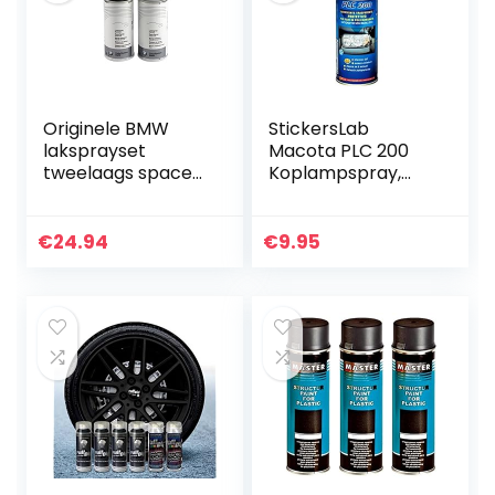
Originele BMW
StickersLab
laksprayset
Macota PLC 200
tweelaags space-
Koplampspray,
grijs met. – A52
200/400 ml (200
2x150ml
ml)
€
24.94
€
9.95