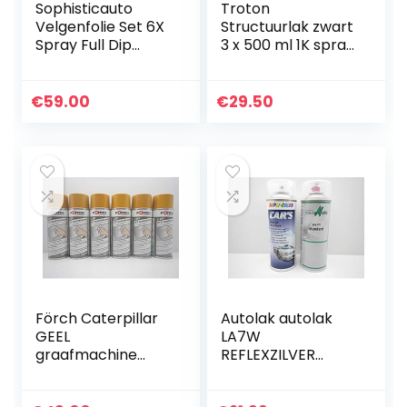
Sophisticauto
Troton
Velgenfolie Set 6X
Structuurlak zwart
Spray Full Dip
3 x 500 ml 1K spray
Zwart met Matt
plastic lak
Top Coat
structuur plastic
verf
€
59.00
€
29.50
Förch Caterpillar
Autolak autolak
GEEL
LA7W
graafmachine
REFLEXZILVER
boommachine lak
METALLIC
lak spray spray
LACKSPRAY Spray