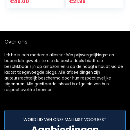
spuitbus 400ML
SPRAYDOSE (2)
€
49.00
€
21.99
(6)
Over ons
L-k.be is een moderne alles-in-één prijsvergelijkings- en
beoordelingswebsite die de beste deals biedt die
beschikbaar zijn op amazon en u op de hoogte houdt via de
laatst toegevoegde blogs. Alle afbeeldingen zijn
auteursrechtelijk beschermd door hun respectievelijke
eigenaren. Alle geciteerde inhoud is afgeleid van hun
respectievelijke bronnen.
WORD LID VAN ONZE MAILLIJST VOOR BEST
Aanbiedingen