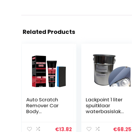
Related Products
Auto Scratch
Lackpoint 1 liter
Remover Car
spuitklaar
Body
waterbasislak
Compound
voor VW LC9Z
Autocratzer
zwart metallic
Remover
autolak
€
13.82
€
68.25