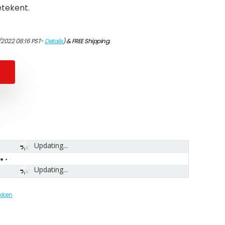
etekent.
/2022 08:16 PST-
Details
)
&
FREE Shipping
.
Updating...
Updating...
kken