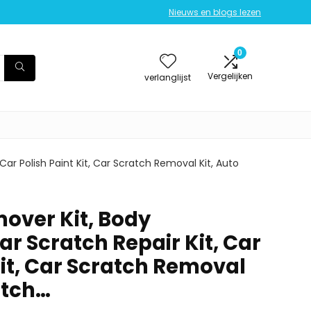
Nieuws en blogs lezen
0
Vergelijken
verlanglijst
r Polish Paint Kit, Car Scratch Removal Kit, Auto
mover Kit, Body
 Scratch Repair Kit, Car
Kit, Car Scratch Removal
atch…