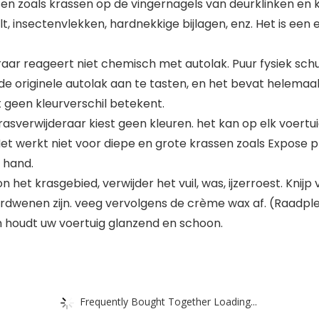
sen zoals krassen op de vingernagels van deurklinken en k
lt, insectenvlekken, hardnekkige bijlagen, enz. Het is een
eraar reageert niet chemisch met autolak. Puur fysiek sch
e originele autolak aan te tasten, en het bevat helemaal 
t geen kleurverschil betekent.
rasverwijderaar kiest geen kleuren. het kan op elk voertu
Het werkt niet voor diepe en grote krassen zoals Expose p
e hand.
 het krasgebied, verwijder het vuil, was, ijzerroest. Kni
erdwenen zijn. veeg vervolgens de crème wax af. (Raadple
en houdt uw voertuig glanzend en schoon.
Frequently Bought Together Loading...