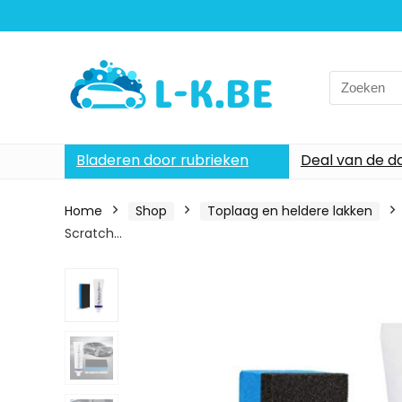
Search
for:
Bladeren door rubrieken
Deal van de d
Home
Shop
Toplaag en heldere lakken
Scratch…