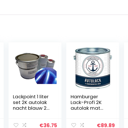
Lackpoint 1 liter
Hamburger
set 2K autolak
Lack-Profi 2K
nacht blauw 2
autolak mat
metallic geen
Resedagroen
blanke lak trend
RAL 6011 groen in
set toplak – zeer
€
36.75
€
89.89