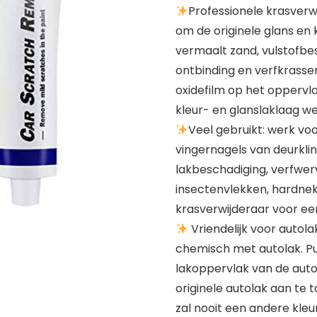
Professionele krasverw
om de originele glans en k
vermaalt zand, vulstofbe
ontbinding en verfkrassen
oxidefilm op het oppervla
kleur- en glanslaklaag we
Veel gebruikt: werk voo
vingernagels van deurklin
lakbeschadiging, verfwerve
insectenvlekken, hardnekki
krasverwijderaar voor een
Vriendelijk voor autola
chemisch met autolak. Pu
lakoppervlak van de auto
originele autolak aan te 
zal nooit een andere kleu