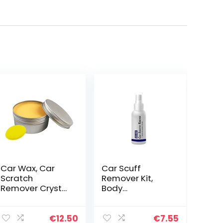
Car Wax, Car
Car Scuff
Scratch
Remover Kit,
Remover Crystal
Body
Wax, Scratch
Compound Car
And Swirl
Scratch Repair
Remover Palm
Kit, Car Polish
€
12.50
€
7.55