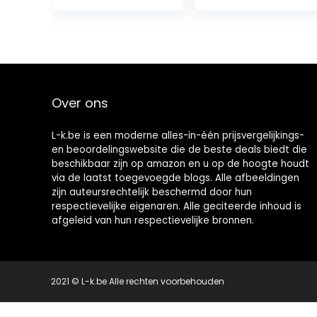
Scratch Repair
Polijsten Pasta,
Auto Scratch
Repair Sets…
Over ons
L-k.be is een moderne alles-in-één prijsvergelijkings-
en beoordelingswebsite die de beste deals biedt die
beschikbaar zijn op amazon en u op de hoogte houdt
via de laatst toegevoegde blogs. Alle afbeeldingen
zijn auteursrechtelijk beschermd door hun
respectievelijke eigenaren. Alle geciteerde inhoud is
afgeleid van hun respectievelijke bronnen.
2021 © L-k.be Alle rechten voorbehouden