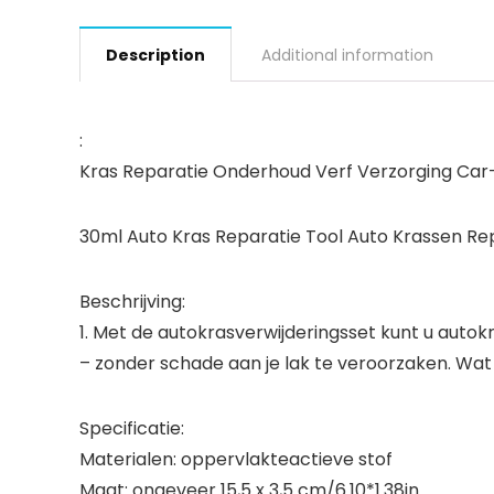
Description
Additional information
:
Kras Reparatie Onderhoud Verf Verzorging Car
30ml Auto Kras Reparatie Tool Auto Krassen Re
Beschrijving:
1. Met de autokrasverwijderingsset kunt u autok
– zonder schade aan je lak te veroorzaken. Wat o
Specificatie:
Materialen: oppervlakteactieve stof
Maat: ongeveer 15,5 x 3,5 cm/6.10*1.38in