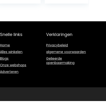
Wax, Leather
Paint Kit, Car
Cleaner En
Scratch
Leather
Removal Kit,
Conditioner…
Auto Scratch…
Snelle links
Verklaringen
Home
Privacybeleid
Alles winkelen
algemene voorwaarden
Blogs
Gelieerde
openbaarmaking
Onze webshops
Adverteren