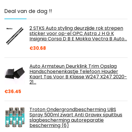
Deal van de dag !!
2 STKS Auto styling deurzijde rok strepen
sticker voor op-el OPC Astra J H G K
Insignia Corsa D B E Mokka Vectra B Auto…
€
30.68
Auto Armsteun Deurklink Trim Opslag
Handschoenenkastje Telefoon Houder
Kaart Tas Voor B Klasse W247 X247 2020-
21…
€
36.45
Troton Ondergrondbescherming UBS
Spray 500ml zwart Anti Gravex spuitbus
slagbescherming autoreparatie
bescherming (6)