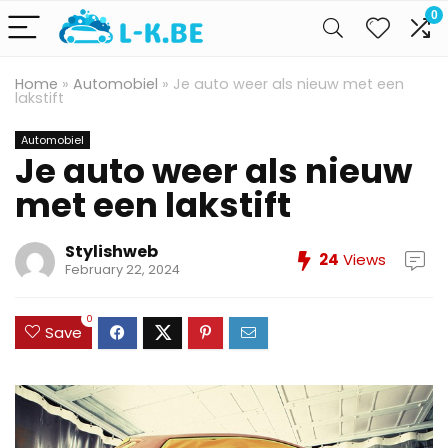
0
Home
»
Automobiel
»
Je auto weer als nieuw met een
lakstift
Automobiel
Je auto weer als nieuw
met een lakstift
Stylishweb
24
Views
February 22, 2024
0
Save