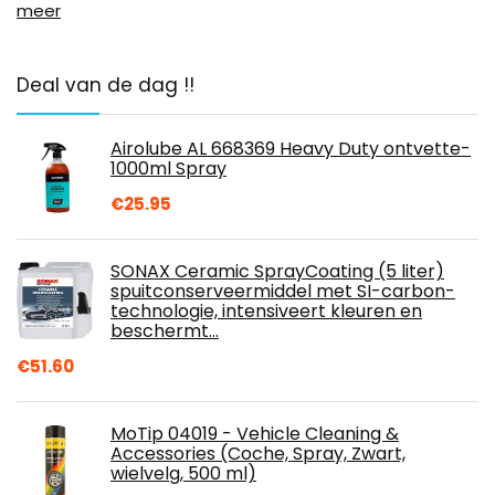
meer
Deal van de dag !!
Airolube AL 668369 Heavy Duty ontvette-
1000ml Spray
€
25.95
SONAX Ceramic SprayCoating (5 liter)
spuitconserveermiddel met SI-carbon-
technologie, intensiveert kleuren en
beschermt…
€
51.60
MoTip 04019 - Vehicle Cleaning &
Accessories (Coche, Spray, Zwart,
wielvelg, 500 ml)