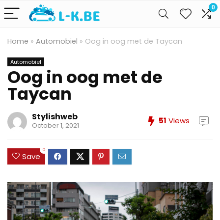
0
Home
»
Automobiel
»
Oog in oog met de Taycan
Automobiel
Oog in oog met de
Taycan
Stylishweb
51
Views
October 1, 2021
0
Save