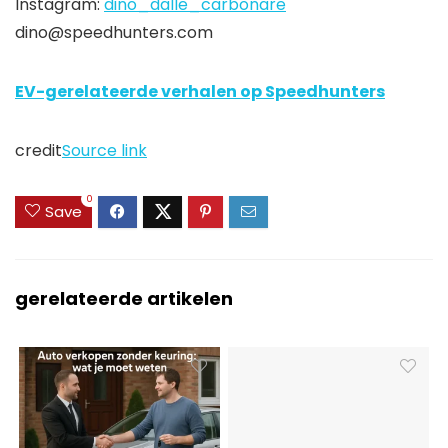
Instagram:
dino_dalle_carbonare
dino@speedhunters.com
EV-gerelateerde verhalen op Speedhunters
credit
Source link
0
Save
gerelateerde artikelen