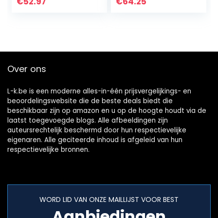
Styling Stick Auto
Styling Stick Auto
€
52.97
€
64.25
Stickers Auto Side
Stickers Auto Deur
Rok…
Zij…
Over ons
L-k.be is een moderne alles-in-één prijsvergelijkings- en
beoordelingswebsite die de beste deals biedt die
beschikbaar zijn op amazon en u op de hoogte houdt via de
laatst toegevoegde blogs. Alle afbeeldingen zijn
auteursrechtelijk beschermd door hun respectievelijke
eigenaren. Alle geciteerde inhoud is afgeleid van hun
respectievelijke bronnen.
WORD LID VAN ONZE MAILLIJST VOOR BEST
Aanbiedingen