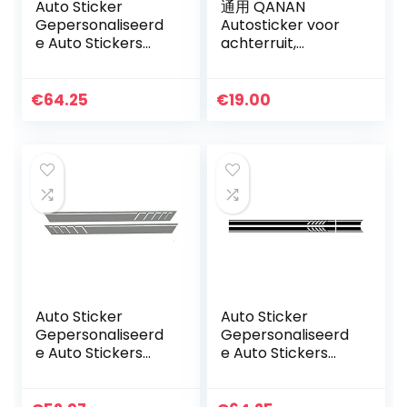
Auto Sticker
通用 QANAN
Gepersonaliseerd
Autosticker voor
e Auto Stickers
achterruit,
Universele Body
reclame,
Sticker Auto
aangepaste
Styling Stick Auto
autosticker,
€
64.25
€
19.00
Stickers 2 stks
design,
Auto Side…
persoonlijkheid,
tekstpatroon…
Auto Sticker
Auto Sticker
Gepersonaliseerd
Gepersonaliseerd
e Auto Stickers
e Auto Stickers
Universele Body
Universele Body
Sticker Auto
Sticker Auto