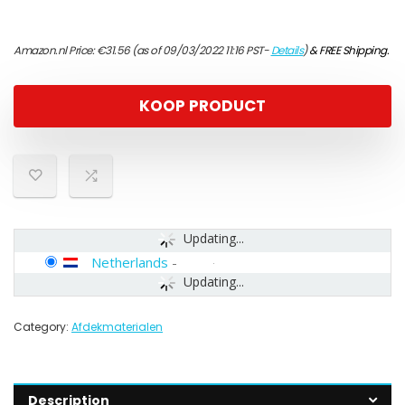
Amazon.nl Price:
€
31.56
(as of 09/03/2022 11:16 PST-
Details
)
&
FREE Shipping
.
KOOP PRODUCT
Updating...
Netherlands
-
Updating...
Category:
Afdekmaterialen
Description