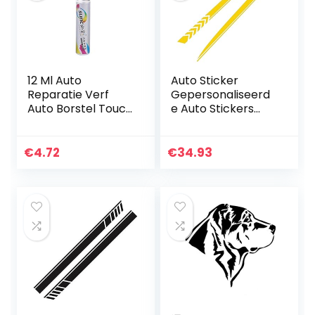
12 Ml Auto
Auto Sticker
Reparatie Verf
Gepersonaliseerd
Auto Borstel Touch
e Auto Stickers
Up Pen Auto
Universele
Reparatie Verf
Lichaam Sticker
Auto Borstel Auto
Auto Styling Stick
€
4.72
€
34.93
Kras Reparatie
Auto Stickers Auto
Pen Speciale…
Universele…