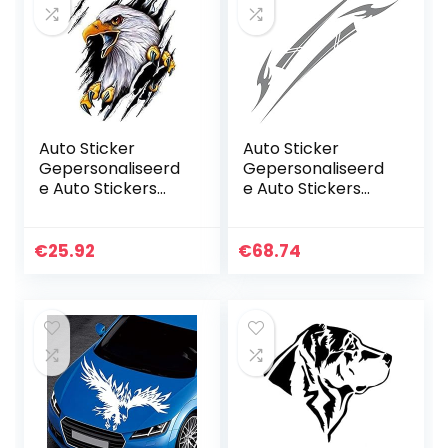
Auto Sticker
Auto Sticker
Gepersonaliseerd
Gepersonaliseerd
e Auto Stickers
e Auto Stickers
Universele
Universele Body
Lichaam Sticker
Sticker Auto
Auto Styling Stick
Styling Stick Auto
€
25.92
€
68.74
Auto Stickercar
Stickers Auto Hood
Sticker Dier…
Cover en…