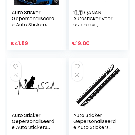
Auto Sticker
通用 QANAN
Gepersonaliseerd
Autosticker voor
e Auto Stickers
achterruit,
Universele
reclame,
Lichaam Sticker
aangepaste
Auto Styling Stick
autosticker,
€
41.69
€
19.00
Auto Stickers Auto
design,
kap Eagle…
persoonlijkheid,
tekstpatroon…
Auto Sticker
Auto Sticker
Gepersonaliseerd
Gepersonaliseerd
e Auto Stickers
e Auto Stickers
Universele Body
Universele Body