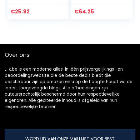
Sticker Auto
Sticker Auto
Styling Stick Auto
Styling Stick Auto
€
25.92
€
64.25
Stickers Pet Cat
Stickers 2 stks
Heartbeat…
Auto Side…
Over ons
L-k.be is een moderne alles-in-één prijsvergelijkings- en
beoordelingswebsite die de beste deals biedt die
beschikbaar zijn op amazon en u op de hoogte houdt via de
laatst toegevoegde blogs. Alle afbeeldingen zijn
auteursrechtelijk beschermd door hun respectievelijke
eigenaren. Alle geciteerde inhoud is afgeleid van hun
respectievelijke bronnen.
WORD LID VAN ONZE MAILLIJST VOOR BEST