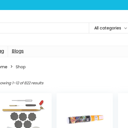
All categories
ag
Blogs
ome
Shop
owing 1–12 of 822 results