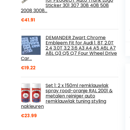
for PEUGEOT Auto Trunk Logo
Sticker 301 307 308 408 508
2008 3008…
€
41.91
DEMANDER Zwart Chrome
Embleem Fit for Audi 1. 8T 2.0T
2.4 3.0T 3.2 3.6 A3 A4 A5 A6L A7
A8L Q3 Q5 Q7 Four Wheel Drive
Car…
€
19.22
Set 1: 2 x 150ml remklauwlak
spray rood-oranje RAL 2001 &
metalen reiniger auto
remklauwlak tuning styling
nakleuren
€
23.99