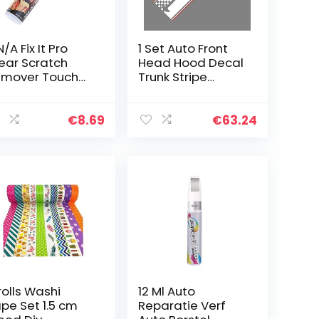
/A Fix It Pro
1 Set Auto Front
ear Scratch
Head Hood Decal
mover Touch
Trunk Stripe
 Pen – grijs
Stickers voor MI-
NI Cooper S One
R55 R56 R60 R61
€
8.69
€
63.24
F54 F55 F56 F60…
rolls Washi
12 Ml Auto
pe Set 1.5 cm
Reparatie Verf