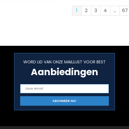
Repareer…
(rood/zwart/wit…
1
2
3
4
…
67
WORD LID VAN ONZE MAILLIJST VOOR BEST
Aanbiedingen