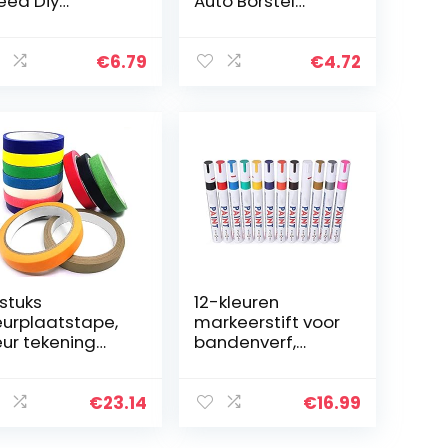
eed Diy
Auto Borstel
plakband
Touch Up Pen
eurrijke
Auto Reparatie
coratieve
Verf Auto Borstel
€
6.79
€
4.72
plakband voor
Auto Kras
y Craft
Reparatie Pen
rapbooking
Speciale…
ft…
 stuks
12-kleuren
eurplaatstape,
markeerstift voor
eur tekening
bandenverf,
pe,
waterdichte
bachtelijke
permanente
pe, label tape,
verfmarkeerstift
€
23.14
€
16.99
pier tape, kleur
voor autoband,
bruikt voor…
autobandmarkee