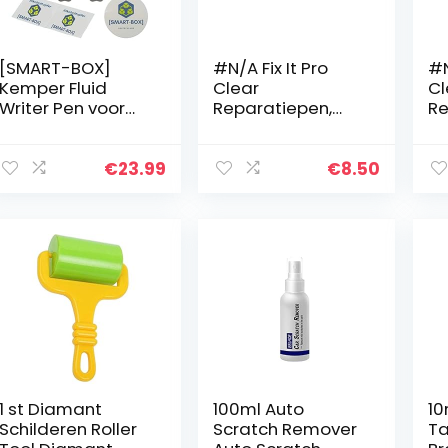
[SMART-BOX]
#N/A Fix It Pro
#N
Kemper Fluid
Clear
Cl
Writer Pen voor
Reparatiepen,
Re
autolak en
voor de autolak,
Up
velgen, complete
transparant
set,
€
23.99
€
8.50
lakreparatieset,
met Duitse
handleiding…
1 st Diamant
100ml Auto
10
Schilderen Roller
Scratch Remover
Ta