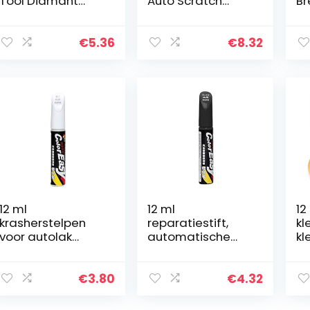
Tool Diamant
Auto Scratch
Br
Schilderen Plastic
Remover
Af
Roller Rolling Tool
Polijstpasta Auto
Kl
Diamond
Body Compound
De
€
5.36
€
8.32
Schilderen
Auto Paint
Af
Scratch Remover
Di
Veilige…
Sc
Gi
12 ml
12 ml
12
krasherstelpen
reparatiestift,
kl
voor autolak
automatische
kl
Touch-up pennen
verf, penseel voor
ta
voor auto’s
auto, reparatie,
am
Miracle Vanish-
reparatiepen
ta
€
3.80
€
4.32
pen voor
voor auto,
pa
autokrassen –
reparatie
ge