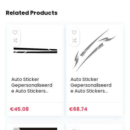
Related Products
Auto Sticker
Auto Sticker
Gepersonaliseerd
Gepersonaliseerd
e Auto Stickers
e Auto Stickers
Universele
Universele Body
Lichaam Sticker
Sticker Auto
Auto Styling Stick
Styling Stick Auto
€
45.08
€
68.74
Auto
Stickers Auto Hood
StickersCustom
Cover en…
Auto Body…