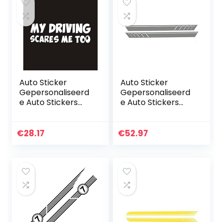
Auto Sticker
Auto Sticker
Gepersonaliseerd
Gepersonaliseerd
e Auto Stickers
e Auto Stickers
Universele Body
Universele Body
Sticker Auto
Sticker Auto
Styling Stick Auto
Styling Stick Auto
€
28.17
€
52.97
Stickers Auto
Stickers Auto Side
Sticker Cool…
Rok…