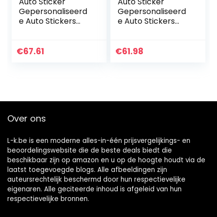
Auto Sticker
Auto Sticker
Gepersonaliseerd
Gepersonaliseerd
e Auto Stickers
e Auto Stickers
Universele Body
Universele Body
Sticker Auto
Sticker Auto
Styling Stick Auto
Styling Stick Auto
€
67.61
€
61.98
Stickers 2 Stks
Stickers Auto Deur
Autodeur…
Skirt…
Over ons
L-k.be is een moderne alles-in-één prijsvergelijkings- en
beoordelingswebsite die de beste deals biedt die
beschikbaar zijn op amazon en u op de hoogte houdt via de
laatst toegevoegde blogs. Alle afbeeldingen zijn
auteursrechtelijk beschermd door hun respectievelijke
eigenaren. Alle geciteerde inhoud is afgeleid van hun
respectievelijke bronnen.