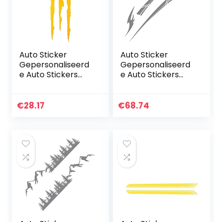
Auto Sticker
Auto Sticker
Gepersonaliseerd
Gepersonaliseerd
e Auto Stickers
e Auto Stickers
Universele Body
Universele Body
Sticker Auto
Sticker Auto
Styling Stick Auto
Styling Stick Auto
€
28.17
€
68.74
Stickers 2 stks
Stickers Auto Hood
Universele…
Cover en…