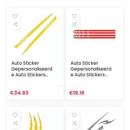
Auto Sticker
Auto Sticker
Gepersonaliseerd
Gepersonaliseerd
e Auto Stickers
e Auto Stickers
Universele
Universele Body
Lichaam Sticker
Sticker Auto
Auto Styling Stick
Styling Stick Auto
€
34.93
€
19.16
Auto Stickers Auto
Stickercar Sticker
Universele…
2 Sets…