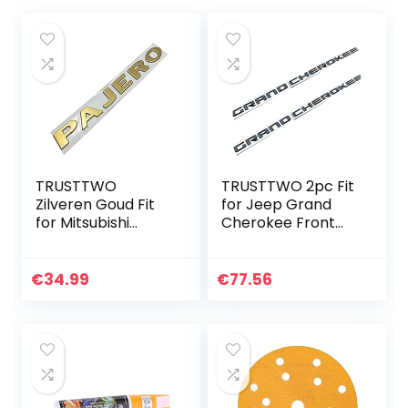
TRUSTTWO
TRUSTTWO 2pc Fit
Zilveren Goud Fit
for Jeep Grand
for Mitsubishi
Cherokee Front
Pajero Brieven
Left Rechter Deur
Embleem Decor
Zij Embleem
Sticker ABS 3D
Naamplaat Badge
€
34.99
€
77.56
Auto Front Fender
Logo Letters
Bumper Trunk…
Sticker (Color…