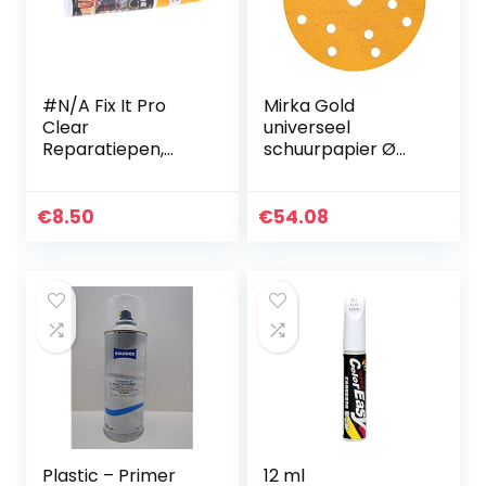
#N/A Fix It Pro
Mirka Gold
Clear
universeel
Reparatiepen,
schuurpapier Ø
voor de autolak,
150 mm
transparant
schuurschijven
klittenband 15-
€
8.50
€
54.08
gats, korrel P120,
100 stk/voor het
schuren…
Plastic – Primer
12 ml