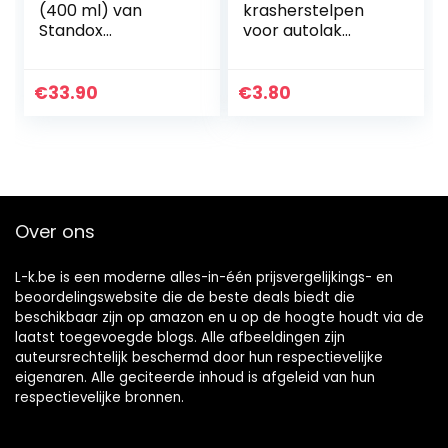
(400 ml) van
krasherstelpen
Standox
voor autolak
(02084996)
Touch-up pennen
voor auto’s Miracle
Vanish-pen voor
€
33.90
€
3.80
autokrassen –
Repareer…
Over ons
L-k.be is een moderne alles-in-één prijsvergelijkings- en
beoordelingswebsite die de beste deals biedt die
beschikbaar zijn op amazon en u op de hoogte houdt via de
laatst toegevoegde blogs. Alle afbeeldingen zijn
auteursrechtelijk beschermd door hun respectievelijke
eigenaren. Alle geciteerde inhoud is afgeleid van hun
respectievelijke bronnen.