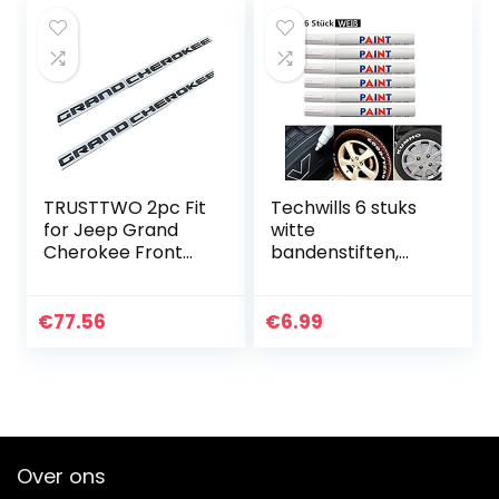
TRUSTTWO 2pc Fit
Techwills 6 stuks
for Jeep Grand
witte
Cherokee Front
bandenstiften,
Left Rechter Deur
bandenmarkeersti
Zij Embleem
ften, voor auto,
Naamplaat Badge
motorfiets,
€
77.56
€
6.99
Logo Letters
fietsbanden,
Sticker (Color…
bandenmarkeersti
ft…
Over ons