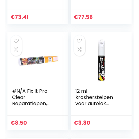
Frame Drift Tire
Left Rechter Deur
RC Auto
Zij Embleem
Accessoires Fit
Naamplaat Badge
€
73.41
€
77.56
voor WPL D12 1/10
Logo Letters
RC Truck…
Sticker (Color…
#N/A Fix It Pro
12 ml
Clear
krasherstelpen
Reparatiepen,
voor autolak
voor de autolak,
Touch-up pennen
transparant
voor auto’s Miracle
Vanish-pen voor
€
8.50
€
3.80
autokrassen –
Repareer…