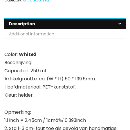
Category:
Uncategorized
Description
Additional information
Color:
White2
Beschrijving:
Capaciteit: 250 ml.
Artikelgrootte: ca. (W * H) 50 * 199.5mm.
Hoofdmateriaal: PET-kunststof.
Kleur: helder.
Opmerking:
1,1 inch = 2.45cm / 1cmâ‰ˆ0.393inch
2. Sta 1-3 cm-fout toe als gevolg van handmatige