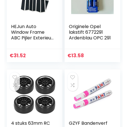
HEJun Auto
Originele Opel
Window Frame
lakstift 6772291
ABC Pijler Exterieur
Ardenblau OPC 291
Decoratie
Trimbescherming
Strip Sticker Fit
€
31.52
€
13.58
voor Subaru
Forester 2013-
2021…
4 stuks 63mm RC
GZYF Bandenverf