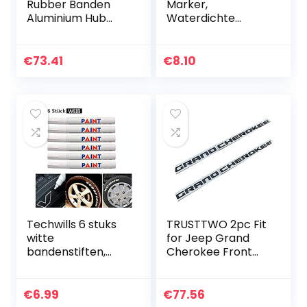
Rubber Banden
Marker,
Aluminium Hub
Waterdichte
Frame Drift Tire
Permanente Band
RC Auto
Pen – Highlghters
Accessoires Fit
Fluorescentie
€
73.41
€
8.10
voor WPL D12 1/10
Kleur Universeel
RC Truck…
Past voor Auto
Type…
Techwills 6 stuks
TRUSTTWO 2pc Fit
witte
for Jeep Grand
bandenstiften,
Cherokee Front
bandenmarkeersti
Left Rechter Deur
ften, voor auto,
Zij Embleem
motorfiets,
Naamplaat Badge
€
6.99
€
77.56
fietsbanden,
Logo Letters