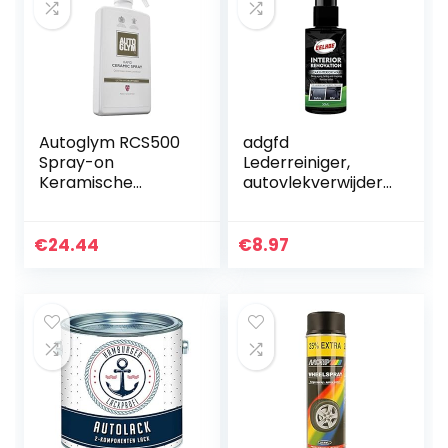
Autoglym RCS500
adgfd
Spray-on
Lederreiniger,
Keramische
autovlekverwijdera
Coating autolak
ar, auto-reiniger,
bescherming, 500
interieurverzorging
ml
, draagbare
€
24.44
€
8.97
multifunctionele…