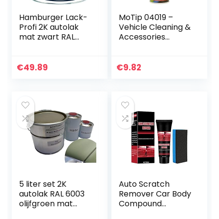
Hamburger Lack-
MoTip 04019 –
Profi 2K autolak
Vehicle Cleaning &
mat zwart RAL
Accessories
9005 zwart in set
(Coche, Spray,
deklak – zeer
Zwart, wielvelg,
dekkend –
500 ml)
€
49.89
€
9.82
roestwerend –
kras- en slagvast…
5 liter set 2K
Auto Scratch
autolak RAL 6003
Remover Car Body
olijfgroen mat
Compound
geen blanke lak
Autocratzer