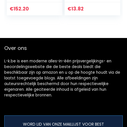
NVA DDR lak
Remover Scratch
Repair Polijsten
€
152.20
€
13.82
Pasta, Auto
Scratch Repair
Sets…
Over ons
L-k.be is een moderne alles-in-één prijsvergelijkings- en
beoordelingswebsite die de beste deals biedt die
beschikbaar zijn op amazon en u op de hoogte houdt via de
laatst toegevoegde blogs. Alle afbeeldingen zijn
auteursrechtelijk beschermd door hun respectievelijke
eigenaren. Alle geciteerde inhoud is afgeleid van hun
respectievelijke bronnen.
WORD LID VAN ONZE MAILLIJST VOOR BEST