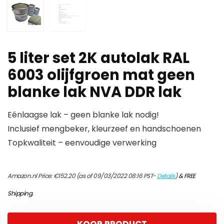
5 liter set 2K autolak RAL
6003 olijfgroen mat geen
blanke lak NVA DDR lak
Eénlaagse lak – geen blanke lak nodig!
Inclusief mengbeker, kleurzeef en handschoenen
Topkwaliteit – eenvoudige verwerking
Amazon.nl Price:
€
152.20
(as of 09/03/2022 08:16 PST-
Details
)
&
FREE
Shipping
.