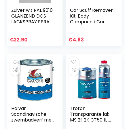
Zuiver wit RAL 9010
Car Scuff Remover
GLANZEND DOS
Kit, Body
LACKSPRAY SPRAY
Compound Car
SPRAYDOSE 400ML
Scratch Repair Kit,
€ 19,16/L (3)
Car Polish Paint Kit,
Car Scratch
€
22.90
€
4.83
Removal Kit, Auto
Scratch…
Halvar
Troton
Scandinavische
Transparante lak
zwembadverf met
MS 2:1 2K CT50 1L +
2 componenten
verharder 0,5L