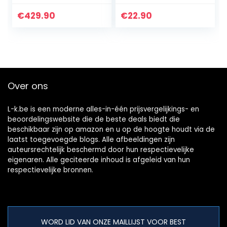
voor
acryl
GFK/kunststof/pol
krasbestendig lak
€
429.90
€
22.90
yester met
Inter
verharder in
blauw, wit, groen
en…
Over ons
L-k.be is een moderne alles-in-één prijsvergelijkings- en
beoordelingswebsite die de beste deals biedt die
beschikbaar zijn op amazon en u op de hoogte houdt via de
laatst toegevoegde blogs. Alle afbeeldingen zijn
auteursrechtelijk beschermd door hun respectievelijke
eigenaren. Alle geciteerde inhoud is afgeleid van hun
respectievelijke bronnen.
WORD LID VAN ONZE MAILLIJST VOOR BEST