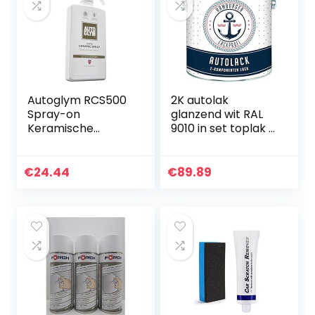
Autoglym RCS500
2K autolak
Spray-on
glanzend wit RAL
Keramische
9010 in set toplak –
Coating autolak
zeer dekkend –
bescherming, 500
roestwerend –
ml
kras- en slagvast
€
24.44
€
89.89
// Hamburger
Lack-Profi…