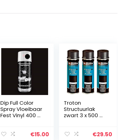
Dip Full Color
Troton
Spray Vloeibaar
Structuurlak
Fest Vinyl 400 ml
zwart 3 x 500 ml
– zwart
1K spray plastic
lak structuur
plastic verf
€
15.00
€
29.50