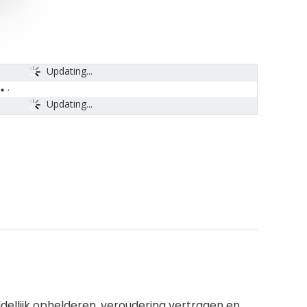
Updating...
Updating...
ddellijk ophelderen, veroudering vertragen en