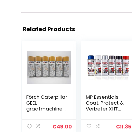
Related Products
Förch Caterpillar
MP Essentials
GEEL
Coat, Protect &
graafmachine
Verbeter XHT
boommachine
Xtremely Hoge
lak lak spray
Temperatuur
spray spuitbus
Verf (tot 650c)
€
49.00
€
11.35