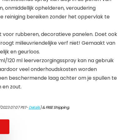
n, onmiddellijk ophelderen, veroudering
e reiniging bereiken zonder het oppervlak te
 voor rubberen, decoratieve panelen. Doet ook
droogt milieuvriendelijke verf niet! Gemaakt van
elijk en geurloos.
ml/120 ml leerverzorgingsspray kan na gebruik
aardoor veel onderhoudskosten worden
een beschermende laag achter om je spullen te
en zout.
/2023 07:07 PST-
Details
)
&
FREE Shipping
.