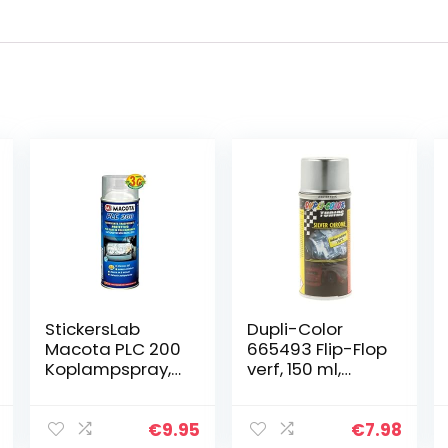
StickersLab
Dupli-Color
Macota PLC 200
665493 Flip-Flop
Koplampspray,
verf, 150 ml,
200/400 ml
Zilver/ Chroom
(200 ml)
€
9.95
€
7.98