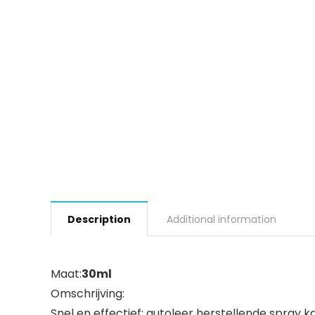
Description
Additional information
Maat:
30ml
Omschrijving:
Snel en effectief: autoleer herstellende spray 