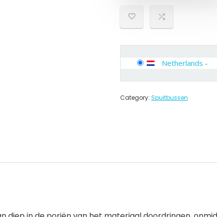
Netherlands
-
Category:
Spuitbussen
kan diep in de poriën van het materiaal doordringen, onmi