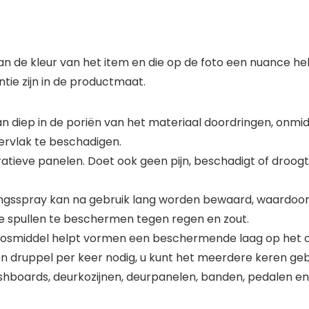
 de kleur van het item en die op de foto een nuance he
ie zijn in de productmaat.
kan diep in de poriën van het materiaal doordringen, onmi
ervlak te beschadigen.
tieve panelen. Doet ook geen pijn, beschadigt of droogt 
gingsspray kan na gebruik lang worden bewaard, waardo
e spullen te beschermen tegen regen en zout.
oplosmiddel helpt vormen een beschermende laag op het op
én druppel per keer nodig, u kunt het meerdere keren gebr
shboards, deurkozijnen, deurpanelen, banden, pedalen en