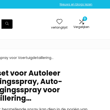
Nieuws en blogs lezen
0
Vergelijken
verlanglijst
pray voor Voertuigdetaillering…
t voor Autoleer
ingsspray, Auto-
igingsspray voor
illering…
er herstellende spray kan diep in de poriën van