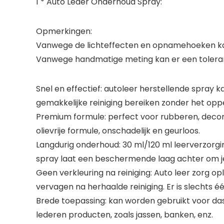
1 * Auto Leder Onderhoud Spray:
Opmerkingen:
Vanwege de lichteffecten en opnamehoeken kan
Vanwege handmatige meting kan er een tolerant
Snel en effectief: autoleer herstellende spray 
gemakkelijke reiniging bereiken zonder het opp
Premium formule: perfect voor rubberen, decora
olievrije formule, onschadelijk en geurloos.
Langdurig onderhoud: 30 ml/120 ml leerverzor
spray laat een beschermende laag achter om j
Geen verkleuring na reiniging: Auto leer zorg 
vervagen na herhaalde reiniging. Er is slechts é
Brede toepassing: kan worden gebruikt voor da
lederen producten, zoals jassen, banken, enz.