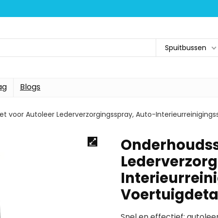
Spuitbussen
ag
Blogs
 voor Autoleer Lederverzorgingsspray, Auto-Interieurreinigingss
Onderhoudsse
Lederverzorg
Interieurrein
Voertuigdeta
Snel en effectief: autole