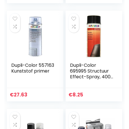
Dupli-Color 557163
Dupli-Color
Kunststof primer
695995 Structuur
Effect-Spray, 400
ml, Zwart Mat
€
27.63
€
8.25