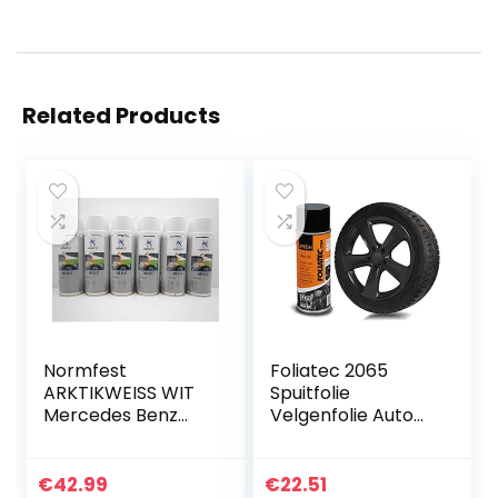
Related Products
Normfest
Foliatec 2065
ARKTIKWEISS WIT
Spuitfolie
Mercedes Benz
Velgenfolie Auto
9147 Verf Spray
Spray Folie
Spray 400ML (6)
Spuitbus velgen
mat zwart 150 ml
€
42.99
€
22.51