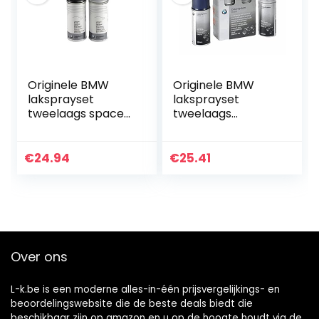
Originele BMW
Originele BMW
laksprayset
laksprayset
tweelaags space-
tweelaags
grijs met. – A52
Alpinweiss III – 300
2x150ml
2x150ml
€
24.94
€
25.41
Over ons
L-k.be is een moderne alles-in-één prijsvergelijkings- en
beoordelingswebsite die de beste deals biedt die
beschikbaar zijn op amazon en u op de hoogte houdt via de