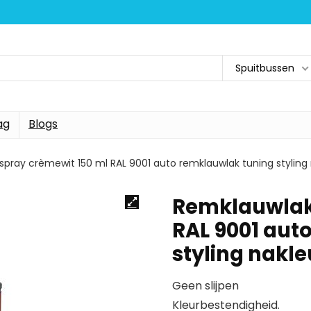
Spuitbussen
ag
Blogs
pray crèmewit 150 ml RAL 9001 auto remklauwlak tuning styling
Remklauwlak 
RAL 9001 aut
styling nakl
Geen slijpen
Kleurbestendigheid.