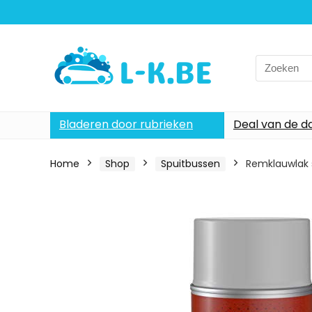
Search
for:
Bladeren door rubrieken
Deal van de d
Home
Shop
Spuitbussen
Remklauwlak s