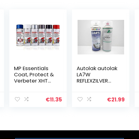
MP Essentials
Autolak autolak
Coat, Protect &
LA7W
Verbeter XHT
REFLEXZILVER
Xtremely Hoge
METALLIC
Temperatuur
LACKSPRAY
Verf (tot 650c)
Spray
€
11.35
€
21.99
voor
SPRAYDOSE (2)
Motorblokken,
Uitlaten…