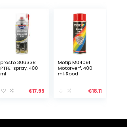
presto 306338
Motip M04091
PTFE-spray, 400
Motorverf, 400
ml
ml, Rood
€
17.95
€
18.11