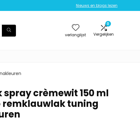
Nieuws en blogs lezen
0
Vergelijken
verlanglijst
 nakleuren
spray crèmewit 150 ml
o remklauwlak tuning
euren