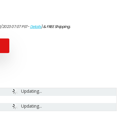
4/2023 07:07 PST-
Details
)
&
FREE Shipping
.
Updating...
Updating...