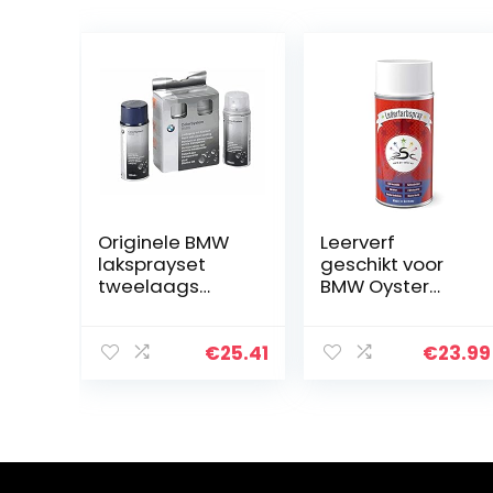
Originele BMW
Leerverf
laksprayset
geschikt voor
tweelaags
BMW Oyster
Alpinweiss III –
Dakota Nieuw
300 2x150ml
150 ml Auto
Leather Color
€
25.41
€
23.99
Care Leather
Colour Spray
nakleuren