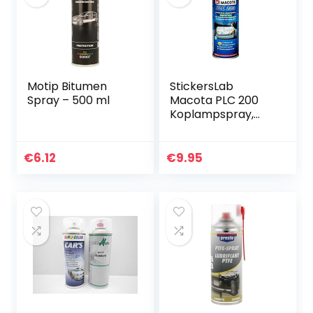
Motip Bitumen
StickersLab
Spray – 500 ml
Macota PLC 200
Koplampspray,
200/400 ml (200
ml)
€
6.12
€
9.95