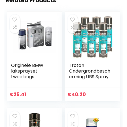
Related Products
Originele BMW
Troton
laksprayset
Ondergrondbesch
tweelaags
erming UBS Spray
Alpinweiss III – 300
500ml zwart Anti
2x150ml
Gravex spuitbus
slagbescherming
€
25.41
€
40.20
autoreparatie
bescherming (6)