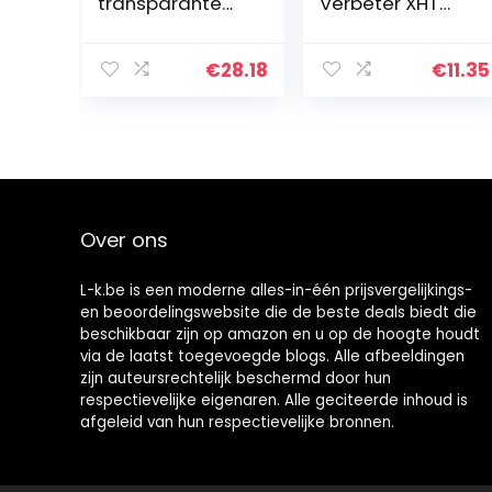
transparante
Verbeter XHT
laag met
Xtremely Hoge
hardenmiddel,
Temperatuur
200 ml,
Verf (tot 650c)
€
28.18
€
11.35
zijdeglans
voor
Motorblokken,
Uitlaten…
Over ons
L-k.be is een moderne alles-in-één prijsvergelijkings-
en beoordelingswebsite die de beste deals biedt die
beschikbaar zijn op amazon en u op de hoogte houdt
via de laatst toegevoegde blogs. Alle afbeeldingen
zijn auteursrechtelijk beschermd door hun
respectievelijke eigenaren. Alle geciteerde inhoud is
afgeleid van hun respectievelijke bronnen.