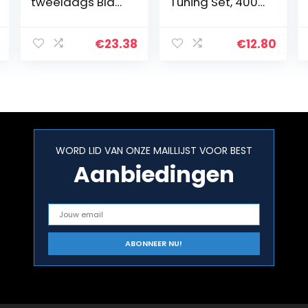
tweelaags Black
Tuning Set, 400
Sapphire met. –
ml, Metallic
475
Zilver/Chroom
€
23.38
€
12.80
WORD LID VAN ONZE MAILLIJST VOOR BEST
Aanbiedingen