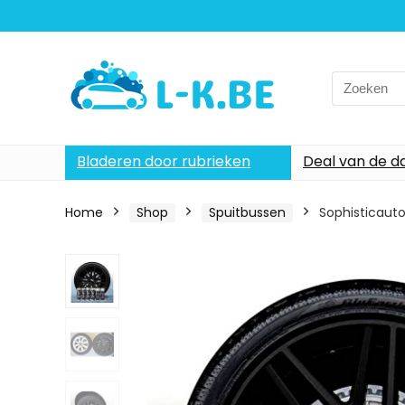
Search
for:
Bladeren door rubrieken
Deal van de d
Home
Shop
Spuitbussen
Sophisticauto