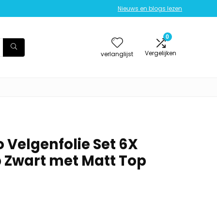
Nieuws en blogs lezen
0
Vergelijken
verlanglijst
 Velgenfolie Set 6X
p Zwart met Matt Top