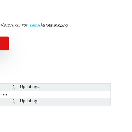
4/2023 07:07 PST-
Details
)
&
FREE Shipping
.
Updating...
Updating...