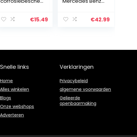
corrosiebescher
Mercedes Benz
ming lasprimer
9147 Verf Spray
spray 400 ml /
Spray 400ML (6)
per doos incl. HS
€
15.49
€
42.99
Snelle links
Verklaringen
Home
Privacybeleid
Alles winkelen
algemene voorwaarden
Blogs
Gelieerde
openbaarmaking
Onze webshops
Adverteren