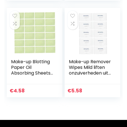
handslijpen…
klittenbandlaag,
8295612111
Make-up Blotting
Make-up Remover
Paper Oil
Wipes Mild liften
Absorbing Sheets
onzuiverheden uit
Facial Cleansing
de huid reinigen
Oil Control Film
Gezicht Wipes 10st,
Peppermint
zeer geschikt voor
€
4.58
€
5.58
Beauty Supplies
u om te…