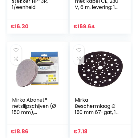
stekker HP-3R,
met kabel CE, 230
1/eenheid
V, 6 m, levering: 1
stuk
€
16.30
€
169.64
Mirka Abanet®
Mirka
netslijpschijven (Ø
Beschermlaag Ø
150 mm),
150 mm 67-gat, 1
professioneel
stuk, voor het
schuurrooster met
beschermen van
korrel P320 en
schuurschijven
€
18.86
€
7.18
klittenband, voor
met