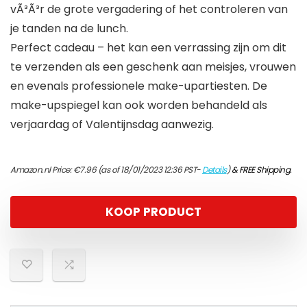
vÃ³Ã³r de grote vergadering of het controleren van
je tanden na de lunch.
Perfect cadeau – het kan een verrassing zijn om dit
te verzenden als een geschenk aan meisjes, vrouwen
en evenals professionele make-upartiesten. De
make-upspiegel kan ook worden behandeld als
verjaardag of Valentijnsdag aanwezig.
Amazon.nl Price:
€
7.96
(as of 18/01/2023 12:36 PST-
Details
)
&
FREE Shipping
.
KOOP PRODUCT