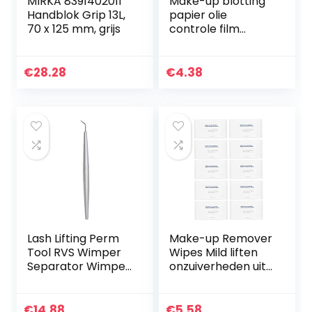
MIRKA 8391402011
Make-up blotting
Handblok Grip 13L,
papier olie
70 x 125 mm, grijs
controle film
absorberende
weefsels blad
olieachtige
€
28.28
€
4.38
huidverzorging 100
stks schoonheid…
Lash Lifting Perm
Make-up Remover
Tool RVS Wimper
Wipes Mild liften
Separator Wimper
onzuiverheden uit
Extension Supplies,
de huid reinigen
niet gemakkelijk te
Gezicht Wipes 10st,
breken, niet
zeer geschikt voor
€
14.88
€
5.58