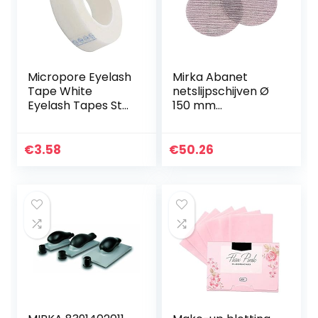
Micropore Eyelash
Mirka Abanet
Tape White
netslijpschijven Ø
Eyelash Tapes Stof
150 mm
Wimper Tapes
klittenband/korrel
Eyelash Extension
P800 / 50 stk/voor
Lint Gratis
het slijpen van
€
3.58
€
50.26
Oogkompres
hout, spatel, lak…
Medical Tape
voor…