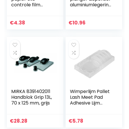
controle film
aluminiumlegering
absorberende
soldeerpasta
weefsels blad
handmatige spuit
olieachtige
Duwer met naald
€
4.38
€
10.96
huidverzorging 100
4 stks…
stks schoonheid…
MIRKA 8391402011
Wimperlijm Pallet
Handblok Grip 13L,
Lash Meet Pad
70 x 125 mm, grijs
Adhesive Lijm
Stand Houder
Wimpers Extension
Tool, Makeup Tools
€
28.28
€
5.78