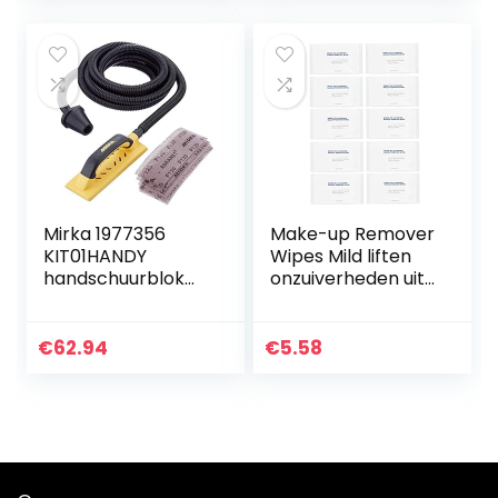
Mirka 1977356
Make-up Remover
KIT01HANDY
Wipes Mild liften
handschuurblok
onzuiverheden uit
zelfbouwset 80 x
de huid reinigen
230 mm
Gezicht Wipes 10st,
zeer geschikt voor
€
62.94
€
5.58
u om te…