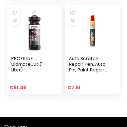
voor alle…
PROFILINE
Auto Scratch
UltimateCut (1
Repair Pen, Auto
Liter)
Pin, Paint Repair
Pen, Scratch
Remover, 5
Kleuren Auto
€
61.46
€
7.61
Scratch Repair,
Car Care, Paint…
Over ons