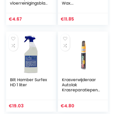
vloerreinigingsblad
Wax.
,
Carnaubawas.
vloertegelreiniger,
Reinigingsmiddel
navulverpakkingen
zonder water voor
€
4.67
€
11.85
voor het afvegen
auto’s.
en reinigen…
Bilt Hamber Surfex
Krasverwijderaar
HD 1 liter
Autolak
Krasreparatiepen,
retoucheerpenne
n voor auto’s
Miracle Vanish Pen
€
19.03
€
4.80
voor auto Krassen