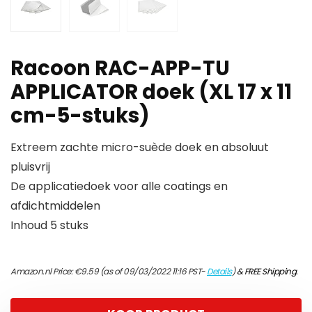
Racoon RAC-APP-TU
APPLICATOR doek (XL 17 x 11
cm-5-stuks)
Extreem zachte micro-suède doek en absoluut
pluisvrij
De applicatiedoek voor alle coatings en
afdichtmiddelen
Inhoud 5 stuks
Amazon.nl Price:
€
9.59
(as of 09/03/2022 11:16 PST-
Details
)
&
FREE Shipping
.