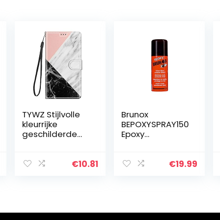
TYWZ Stijlvolle
Brunox
kleurrijke
BEPOXYSPRAY150
geschilderde
Epoxy
full body case
roestomvormer
voor Xiaomi
150ml
Redmi Note 10
€
10.81
€
19.99
5G, PU lederen
portemonnee
flip…