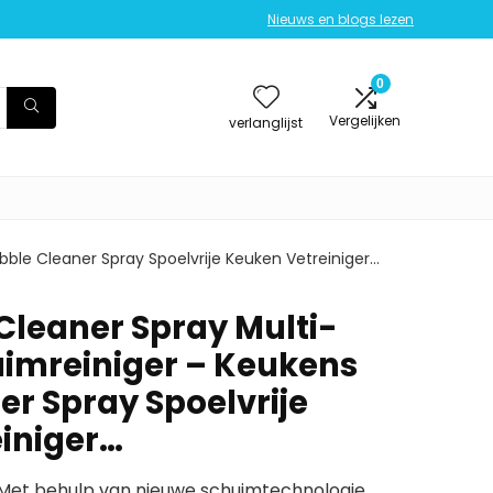
Nieuws en blogs lezen
0
Vergelijken
verlanglijst
bble Cleaner Spray Spoelvrije Keuken Vetreiniger…
Cleaner Spray Multi-
imreiniger – Keukens
er Spray Spoelvrije
iniger…
 Met behulp van nieuwe schuimtechnologie