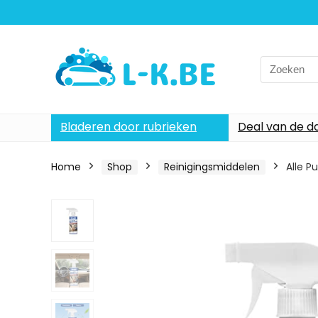
Search
for:
Bladeren door rubrieken
Deal van de d
Home
Shop
Reinigingsmiddelen
Alle P