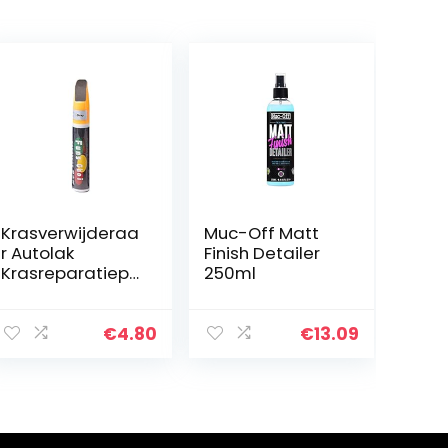
Krasverwijderaa
Muc-Off Matt
r Autolak
Finish Detailer
Krasreparatiepe
250ml
n,
retoucheerpenn
en voor auto’s
€
4.80
€
13.09
Miracle Vanish
Pen voor auto
Krassen voor
alle…