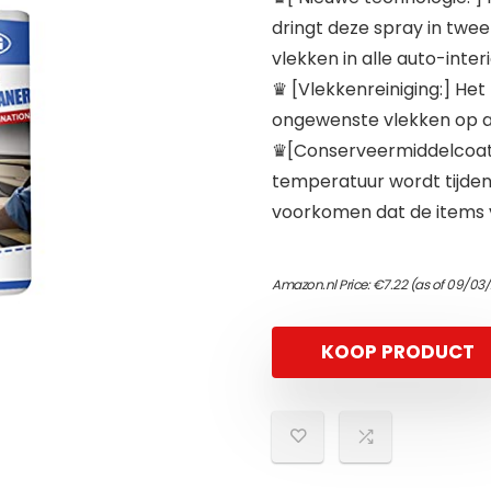
dringt deze spray in twe
vlekken in alle auto-inter
♛ [Vlekkenreiniging:] Het
ongewenste vlekken op al
♛[Conserveermiddelcoati
temperatuur wordt tijdens
voorkomen dat de items 
Amazon.nl Price:
€
7.22
(as of 09/03/
KOOP PRODUCT