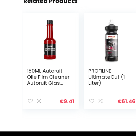
Related Products
150ML Autoruit
PROFILINE
Olie Film Cleaner
UltimateCut (1
Autoruit Glas
Liter)
Olie Film
Remover
Schone Olie Film
€
9.41
€
61.46
Agent Voor
Autoruiten En
Glasreiniging…