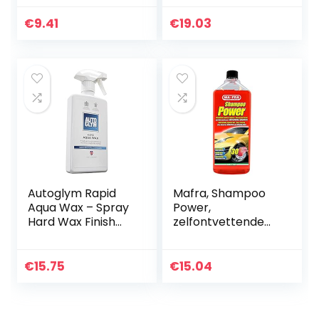
Schone Olie Film
Agent Voor
€
9.41
€
19.03
Autoruiten En
Glasreiniging…
Autoglym Rapid
Mafra, Shampoo
Aqua Wax – Spray
Power,
Hard Wax Finish
zelfontvettende
voor Alle
en
Buitenoppervlakke
geconcentreerde
n – 500 ml
reiniger,
€
15.75
€
15.04
gemakkelijk te
spoelen, laat geen
resten achter en…