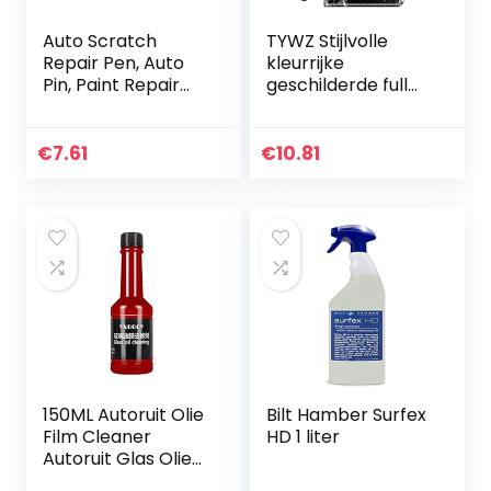
Auto Scratch
TYWZ Stijlvolle
Repair Pen, Auto
kleurrijke
Pin, Paint Repair
geschilderde full
Pen, Scratch
body case voor
Remover, 5
Xiaomi Redmi Note
Kleuren Auto
10 5G, PU lederen
€
7.61
€
10.81
Scratch Repair,
portemonnee flip…
Car Care, Paint…
150ML Autoruit Olie
Bilt Hamber Surfex
Film Cleaner
HD 1 liter
Autoruit Glas Olie
Film Remover