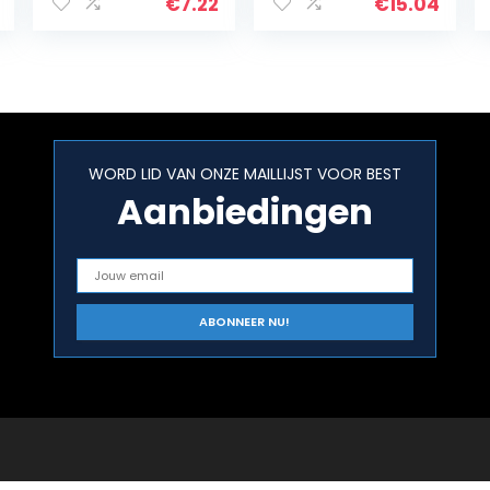
Cleaner Spray
e reiniger,
€
7.22
€
15.04
Spoelvrije
gemakkelijk te
Keuken
spoelen, laat
Vetreiniger…
geen resten
achter en…
WORD LID VAN ONZE MAILLIJST VOOR BEST
Aanbiedingen