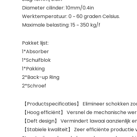
Diameter cilinder: 10mm/0.4in
Werktemperatuur: 0 ~ 60 graden Celsius.
Maximale belasting: 15 ~ 350 kg/f
Pakket lijst:
1*Absorber
1*Schuifblok
1*Pakking
2*Back-up Ring
2*Schroef
【Productspecificaties】 Elimineer schokken zoa
【Hoog efficiënt】 Versnel de mechanische werk
【Deft design】 Vermindert lawaai aanzienlijk e
【Stabiele kwaliteit】 Zeer efficiënte producti