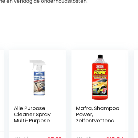
ine en verlaag de onderhoudskosten.
Alle Purpose
Mafra, Shampoo
Cleaner Spray
Power,
Multi-Purpose
zelfontvettende
Schuimreiniger –
en
Keukens Bubble
geconcentreerd