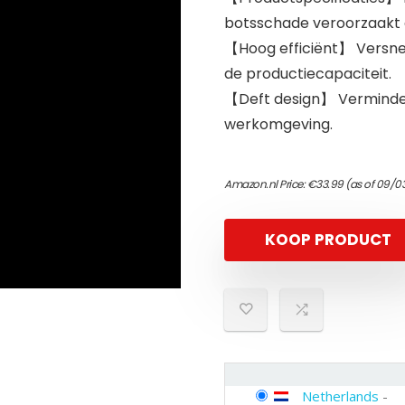
botsschade veroorzaakt
【Hoog efficiënt】 Versne
de productiecapaciteit.
【Deft design】 Vermindert
werkomgeving.
Amazon.nl Price:
€
33.99
(as of 09/03
KOOP PRODUCT
Netherlands
-