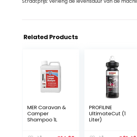
Straatprijs: verleng de levensduur van de mach
Related Products
MER Caravan &
PROFILINE
Camper
UltimateCut (1
Shampoo 1L
Liter)