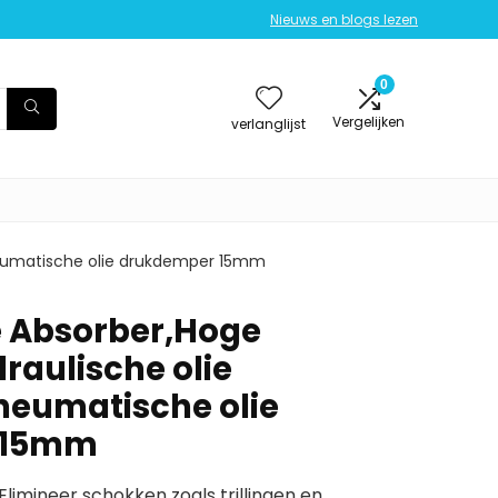
Nieuws en blogs lezen
0
Vergelijken
verlanglijst
pneumatische olie drukdemper 15mm
e Absorber,Hoge
draulische olie
neumatische olie
 15mm
limineer schokken zoals trillingen en