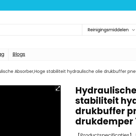
Reinigingsmiddelen
ag
Blogs
lische Absorber,Hoge stabiliteit hydraulische olie drukbuffer 
Hydraulisch
stabiliteit hy
drukbuffer p
drukdemper
【Productspecificaties】 E