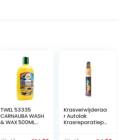
TWEL 53335
Krasverwijderaa
CARNAUBA WASH
r Autolak
& WAX 500ML
Krasreparatiepe
(EU)
n,
retoucheerpenn