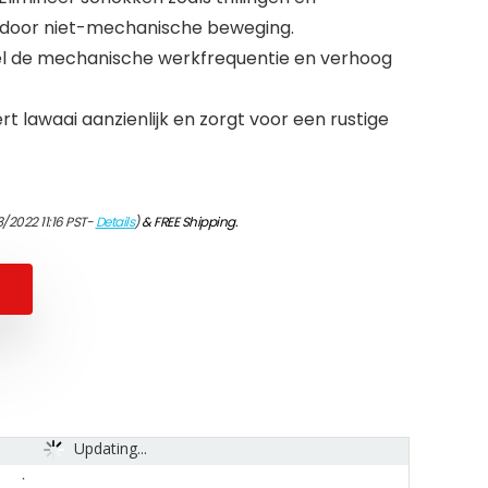
 door niet-mechanische beweging.
l de mechanische werkfrequentie en verhoog
 lawaai aanzienlijk en zorgt voor een rustige
/2022 11:16 PST-
Details
)
&
FREE Shipping
.
Updating...