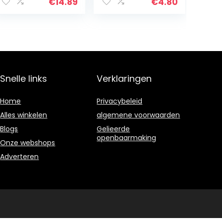
en voor auto’s
€
14.89
€
4.80
Miracle Vanish
Pen voor auto
Krassen voor
alle…
Snelle links
Verklaringen
Home
Privacybeleid
Alles winkelen
algemene voorwaarden
Blogs
Gelieerde
openbaarmaking
Onze webshops
Adverteren