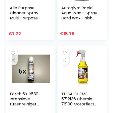
Alle Purpose
Autoglym Rapid
Cleaner Spray
Aqua Wax – Spray
Multi-Purpose
Hard Wax Finish
Schuimreiniger –
voor Alle
Keukens Bubble
Buitenoppervlakke
Cleaner Spray
n – 500 ml
€
7.22
€
15.75
Spoelvrije Keuken
Vetreiniger…
Förch 6X R530
TUGA CHEME
intensieve
5712136 Chemie
ruitenreiniger
76100 Motorfiets
schuim 400ml
Cleaner/Biker’s