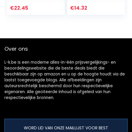
61001600 (6X
Super Teufel
400ml)
€
22.45
€
14.32
Over ons
L-k.be is een moderne alles-in-één prijsvergelijkings- en
beoordelingswebsite die de beste deals biedt die
beschikbaar zijn op amazon en u op de hoogte houdt via de
laatst toegevoegde blogs. Alle afbeeldingen zijn
auteursrechtelijk beschermd door hun respectievelijke
eigenaren. Alle geciteerde inhoud is afgeleid van hun
respectievelijke bronnen.
WORD LID VAN ONZE MAILLIJST VOOR BEST