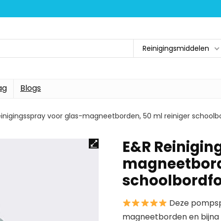
Reinigingsmiddelen
ag
Blogs
inigingsspray voor glas-magneetborden, 50 ml reiniger schoolbo
E&R Reinigin
magneetborde
schoolbordfo
Deze pompspr
magneetborden en bijna 