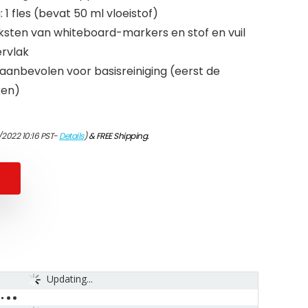
: 1 fles (bevat 50 ml vloeistof)
ksten van whiteboard-markers en stof en vuil
ervlak
en aanbevolen voor basisreiniging (eerst de
ken)
/2022 10:16 PST-
Details
)
&
FREE Shipping
.
Updating...