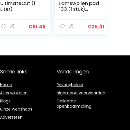
UltimateCut (1
Lamswollen pad
Liter)
133 (1 stuk)
dichte,
hoogwaardige
vacht voor de
€
61.46
€
25.31
verwerking van
schuurpolijstmid
delen en…
Snelle links
Verklaringen
Home
Privacybeleid
Alles winkelen
algemene voorwaarden
Blogs
Gelieerde
openbaarmaking
Onze webshops
Adverteren