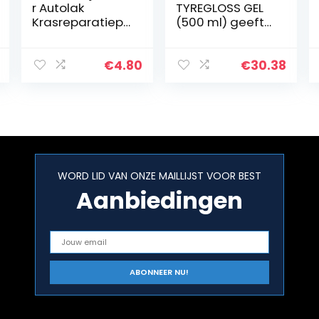
r Autolak
TYREGLOSS GEL
Krasreparatiepe
(500 ml) geeft
n,
alle
retoucheerpenn
bandentypes
en voor auto’s
een ultieme,
€
4.80
€
30.38
Miracle Vanish
zwarte glans
Pen voor auto
nat-look. |
Krassen voor
Artikelnummer
alle…
02352410…
WORD LID VAN ONZE MAILLIJST VOOR BEST
Aanbiedingen