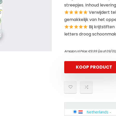
streepjes. Inhoud levering
Verwijdert te
gemakkelijk van het opp
Bij krijtstift
letters droog schoonma
Amazon.nl Price:
€
9.99
(as of 09/03
KOOP PRODUCT
Netherlands
-