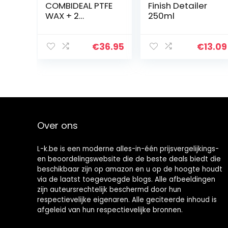
COMBIDEAL PTFE
Finish Detailer
WAX + 2
250ml
microvezeldoek
en – Autowax –
Auto sealing –
€
36.95
€
13.09
Teflon
bescherming –
Glanzende
autolak – Wax…
Over ons
L-k.be is een moderne alles-in-één prijsvergelijkings-
en beoordelingswebsite die de beste deals biedt die
beschikbaar zijn op amazon en u op de hoogte houdt
via de laatst toegevoegde blogs. Alle afbeeldingen
zijn auteursrechtelijk beschermd door hun
respectievelijke eigenaren. Alle geciteerde inhoud is
afgeleid van hun respectievelijke bronnen.