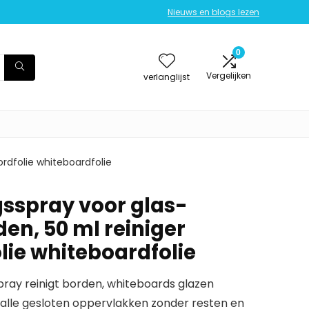
Nieuws en blogs lezen
0
Vergelijken
verlanglijst
rdfolie whiteboardfolie
gsspray voor glas-
n, 50 ml reiniger
lie whiteboardfolie
ay reinigt borden, whiteboards glazen
alle gesloten oppervlakken zonder resten en