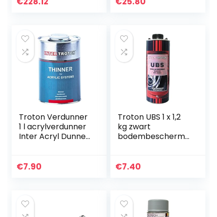
Surface Tester
Riparazione Di
€
228.12
€
25.80
Gloss Meter
Ammaccature Di
Digitale…
Riparazione Di…
Troton Verdunner
Troton UBS 1 x 1,2
1 l acrylverdunner
kg zwart
Inter Acryl Dunner
bodembeschermi
voor Acryl
ng gravex
Systems
steenslag
bescherming
€
7.90
€
7.40
kunsthars