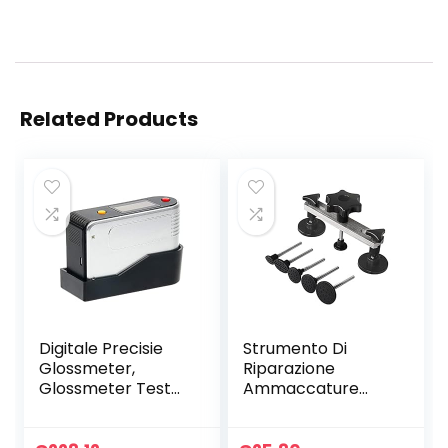
Related Products
Digitale Precisie
Strumento Di
Glossmeter,
Riparazione
Glossmeter Tester
Ammaccature
Zelfkalibratie
Auto, Set Di
Vancometer
Strumenti Per La