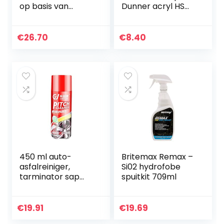
op basis van
Dunner acryl HS
kunstharsen,
transparante lak
effectieve
Verdunning Master
roestverwijderaar
€
26.70
€
8.40
voor verschillende
roestvormen…
450 ml auto-
Britemax Remax –
asfalreiniger,
Si02 hydrofobe
tarminator sap
spuitkit 709ml
teer lakoppervlak
ontsmettende
reinigingsmiddel
€
19.91
€
19.69
spray