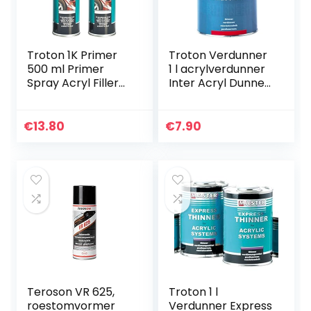
Troton 1K Primer
Troton Verdunner
500 ml Primer
1 l acrylverdunner
Spray Acryl Filler
Inter Acryl Dunner
Zelfklevende
voor Acryl
Primer Auto
Systems
Primer Spray Bak
€
13.80
€
7.90
(Zwart, 2)
Teroson VR 625,
Troton 1 l
roestomvormer
Verdunner Express