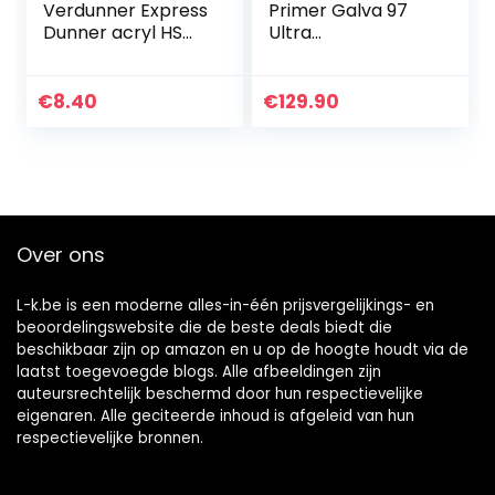
Verdunner Express
Primer Galva 97
Dunner acryl HS
Ultra
transparante lak
hittebestendig 490
Verdunning Master
°C lasbaar
zinkspray kleur 12 x
€
8.40
€
129.90
400 ml + 1 x
originele…
Over ons
L-k.be is een moderne alles-in-één prijsvergelijkings- en
beoordelingswebsite die de beste deals biedt die
beschikbaar zijn op amazon en u op de hoogte houdt via de
laatst toegevoegde blogs. Alle afbeeldingen zijn
auteursrechtelijk beschermd door hun respectievelijke
eigenaren. Alle geciteerde inhoud is afgeleid van hun
respectievelijke bronnen.