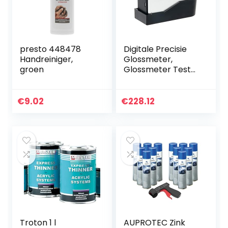
presto 448478
Digitale Precisie
Handreiniger,
Glossmeter,
groen
Glossmeter Tester
Zelfkalibratie
Vancometer
Surface Tester
€
9.02
€
228.12
Gloss Meter
Digitale…
Troton 1 l
AUPROTEC Zink