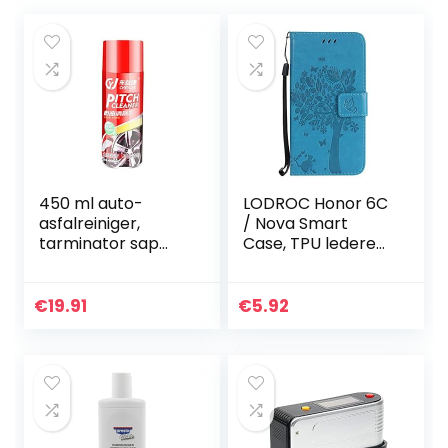
450 ml auto-
LODROC Honor 6C
asfalreiniger,
/ Nova Smart
tarminator sap
Case, TPU lederen
teer lakoppervlak
hoesje
ontsmettende
magnetische
reinigingsmiddel
beschermhoes
€
19.91
€
5.92
spray
[kaartenvak ]
[standfunctie…