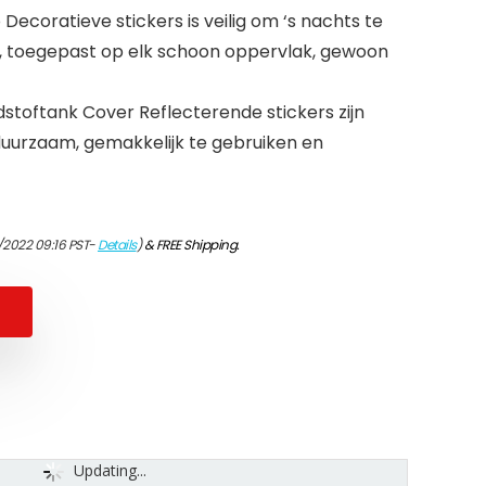
Decoratieve stickers is veilig om ‘s nachts te
en, toegepast op elk schoon oppervlak, gewoon
dstoftank Cover Reflecterende stickers zijn
n duurzaam, gemakkelijk te gebruiken en
/2022 09:16 PST-
Details
)
&
FREE Shipping
.
Updating...