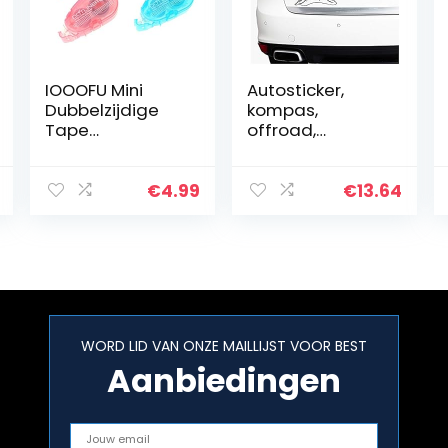
IOOOFU Mini
Autosticker,
Dubbelzijdige
kompas,
Tape
offroad,
Zelfklevende
windroos,
Roller Lijm Liner
sticker, folie voor
Dot Petit
auto, motorfiets,
€
4.99
€
13.64
Wegwerp DIY
caravan,
camper,
aanhanger,
zelfklevend…
WORD LID VAN ONZE MAILLIJST VOOR BEST
Aanbiedingen