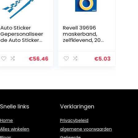
Auto Sticker
Revell 39696
Gepersonaliseer
maskerband,
de Auto Stickers
zelfklevend, 20
Universele Body
mm
Sticker Auto
Styling Stick
€
56.46
€
5.03
Auto Vinyl
Stickers2PC
Auto…
Snelle links
Verklaringen
Home
Privacybeleid
Alles winkelen
algemene voorwaarden
Blogs
Gelieerde