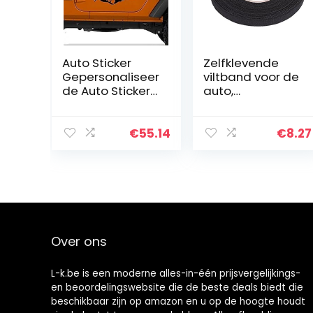
Auto Sticker
Zelfklevende
Gepersonaliseer
viltband voor de
de Auto Stickers
auto,
Universele
multifunctionele
Lichaamsticker
band,
Auto Styling
zelfklevend,
€
55.14
€
8.27
Stick Auto Vinyl
anti-piepend
StickersCar…
rammelaar, vilt,
automotive…
Over ons
L-k.be is een moderne alles-in-één prijsvergelijkings-
en beoordelingswebsite die de beste deals biedt die
beschikbaar zijn op amazon en u op de hoogte houdt