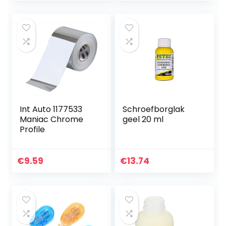
Ambacht en
Geschenkverpakki
ng…
Int Auto 1177533
Schroefborglak
Maniac Chrome
geel 20 ml
Profile
€
9.59
€
13.74