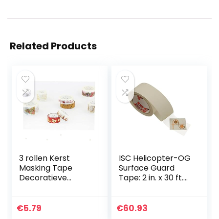
Related Products
3 rollen Kerst
ISC Helicopter-OG
Masking Tape
Surface Guard
Decoratieve
Tape: 2 in. x 30 ft.
Plakband
(Transparant)
Plakband voor
Doe-het-zelf
€
5.79
€
60.93
Decoratieve