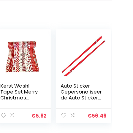
Kerst Washi
Auto Sticker
Tape Set Merry
Gepersonaliseer
Christmas
de Auto Stickers
Masking Tape
Universele Body
Collecties Art
Sticker Auto
Craft Pack Gift
Styling Stick
€
5.82
€
56.46
Present Wrap
Auto Vinyl
Rood en Wit
Stickers2PC