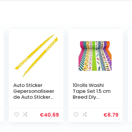
Auto Sticker
10rolls Washi
Gepersonaliseer
Tape Set 1.5 cm
de Auto Stickers
Breed Diy
Universele Body
Afplakband
Sticker Auto
Kleurrijke
Styling Stick
Decoratieve
€
40.69
€
6.79
Auto Vinyl
Afplakband voor
StickerCar
Diy Craft