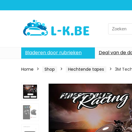
Search
for:
Bladeren door rubrieken
Deal van de d
Home
Shop
Hechtende tapes
3M Techn