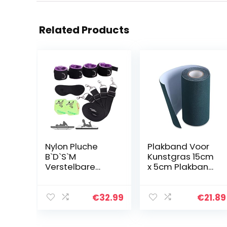
Related Products
Nylon Pluche
Plakband Voor
B`D`S`M
Kunstgras 15cm
Verstelbare
x 5cm Plakband
Yoga Riem
Voor Zelfklevend
Accessoires met
Gras Om Te
2 Dieces
Verbinden 2
€
32.99
€
21.89
Stuks Kunstgras
Voor Gras