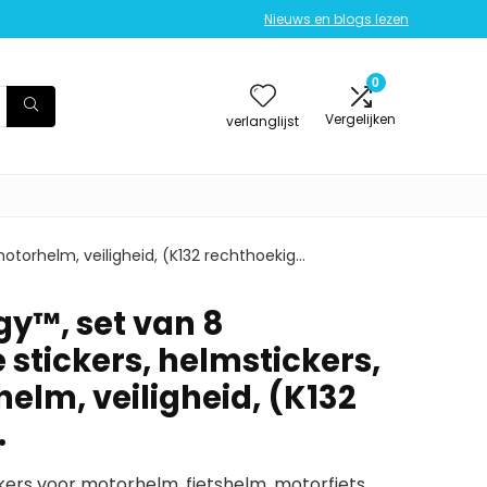
Nieuws en blogs lezen
0
Vergelijken
verlanglijst
otorhelm, veiligheid, (K132 rechthoekig…
y™, set van 8
 stickers, helmstickers,
elm, veiligheid, (K132
…
ckers voor motorhelm, fietshelm, motorfiets,