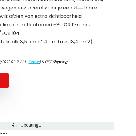
rwagen enz. overal waar je een kleefbare
wilt afzien van extra zichtbaarheid
folie retroreflecterend 680 CR E-serie,
/ECE 104
tuks elk 8,5 cm x 2,3 cm (min.18,4 cm2)
/2022 09:16 PST-
Details
)
&
FREE Shipping
.
Updating...