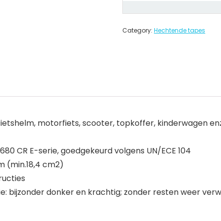
Category:
Hechtende tapes
fietshelm, motorfiets, scooter, topkoffer, kinderwagen e
nd 680 CR E-serie, goedgekeurd volgens UN/ECE 104
cm (min.18,4 cm2)
ructies
ie: bijzonder donker en krachtig; zonder resten weer ver