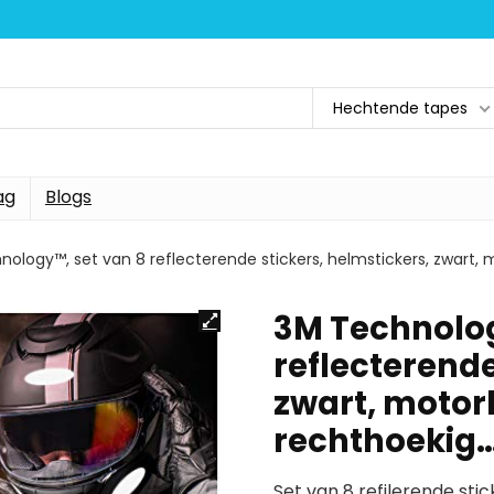
Hechtende tapes
ag
Blogs
ology™, set van 8 reflecterende stickers, helmstickers, zwart, m
3M Technolog
reflecterende
zwart, motorh
rechthoekig
Set van 8 refilerende sti