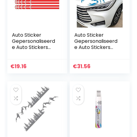
Auto Sticker
Auto Sticker
Gepersonaliseerd
Gepersonaliseerd
e Auto Stickers
e Auto Stickers
Universele Body
Universele Body
Sticker Auto
Sticker Auto
Styling Stick Auto
Styling Stick Auto
€
19.16
€
31.56
Stickercar Sticker
Stickers1pcs 3D
2 Sets…
Scor Pions…