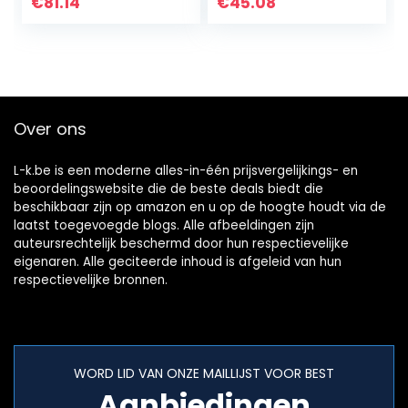
Auto Styling Stick
Styling Stick Auto
€
81.14
€
45.08
Auto Stickers Fit
Stickers 2 stks
Auto Hood…
Auto…
Over ons
L-k.be is een moderne alles-in-één prijsvergelijkings- en
beoordelingswebsite die de beste deals biedt die
beschikbaar zijn op amazon en u op de hoogte houdt via de
laatst toegevoegde blogs. Alle afbeeldingen zijn
auteursrechtelijk beschermd door hun respectievelijke
eigenaren. Alle geciteerde inhoud is afgeleid van hun
respectievelijke bronnen.
WORD LID VAN ONZE MAILLIJST VOOR BEST
Aanbiedingen