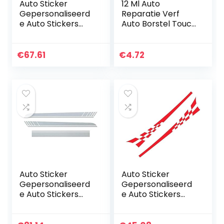
Auto Sticker
12 Ml Auto
Gepersonaliseerd
Reparatie Verf
e Auto Stickers
Auto Borstel Touch
Universele Body
Up Pen Auto
Sticker Auto
Reparatie Verf
Styling Stick Auto
Auto Borstel Auto
€
67.61
€
4.72
Stickers 2 Stks
Kras Reparatie
Autodeur…
Pen Speciale…
Auto Sticker
Auto Sticker
Gepersonaliseerd
Gepersonaliseerd
e Auto Stickers
e Auto Stickers
Universele
Universele Body
Lichaam Sticker
Sticker Auto