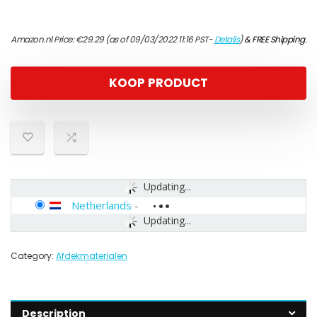
Amazon.nl Price:
€
29.29
(as of 09/03/2022 11:16 PST-
Details
)
&
FREE Shipping
.
KOOP PRODUCT
Updating...
Netherlands
-
Updating...
Category:
Afdekmaterialen
Description