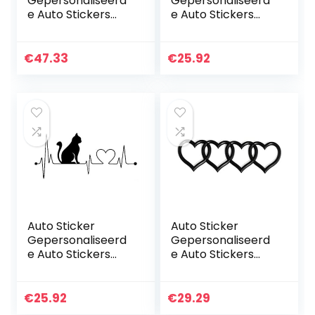
Gepersonaliseerd
Gepersonaliseerd
e Auto Stickers
e Auto Stickers
Universele Body
Universele
Sticker Auto
Lichaam Sticker
Styling Stick Auto
Auto Styling Stick
€
47.33
€
25.92
Stickers2 Stks Auto
Auto Stickercar
Lange…
Sticker Dier…
Auto Sticker
Auto Sticker
Gepersonaliseerd
Gepersonaliseerd
e Auto Stickers
e Auto Stickers
Universele Body
Universele Body
Sticker Auto
Sticker Auto
Styling Stick Auto
Styling Stick Auto
€
25.92
€
29.29
Stickers Pet Cat
Stickerslove Hart…