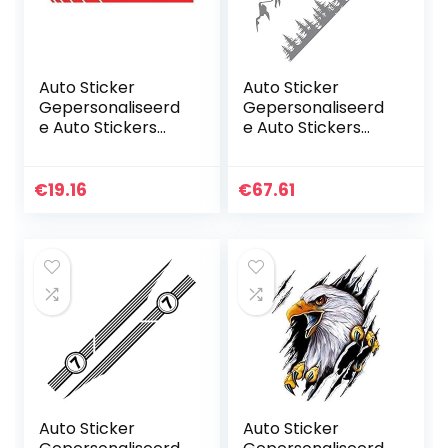
Auto Sticker
Auto Sticker
Gepersonaliseerd
Gepersonaliseerd
e Auto Stickers
e Auto Stickers
Universele Body
Universele Body
Sticker Auto
Sticker Auto
Styling Stick Auto
Styling Stick Auto
€
19.16
€
67.61
Stickercar Sticker
Stickers 2 Stks
2 Sets…
Autodeur…
Auto Sticker
Auto Sticker