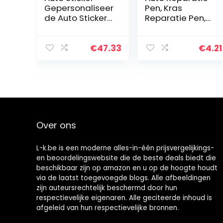
Gepersonaliseer
Pen, Kras
de Auto Stickers
Reparatie Pen,
Universele Body
Auto Verf Pen
Sticker Auto
Prestaties
Styling Stick
Touch Up Pen
€
47.33
€
4.21
Auto Stickers2
Met 5 Optionele
Stks Auto
Kleuren Voor
Lange…
Auto Kras…
Over ons
L-k.be is een moderne alles-in-één prijsvergelijkings-
en beoordelingswebsite die de beste deals biedt die
beschikbaar zijn op amazon en u op de hoogte houdt
via de laatst toegevoegde blogs. Alle afbeeldingen
zijn auteursrechtelijk beschermd door hun
respectievelijke eigenaren. Alle geciteerde inhoud is
afgeleid van hun respectievelijke bronnen.