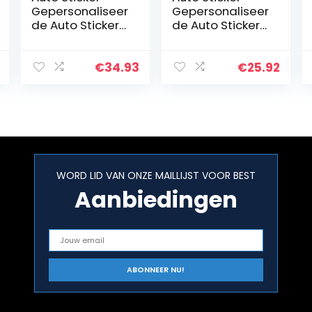
Gepersonaliseer
Gepersonaliseer
de Auto Stickers
de Auto Stickers
Universele
Universele Body
Lichaam Sticker
Sticker Auto
Auto Styling
Styling Stick
€
34.93
€
25.92
Stick Auto
Auto Stickers Pet
Stickers Auto
Cat Heartbeat…
Universele…
WORD LID VAN ONZE MAILLIJST VOOR BEST
Aanbiedingen