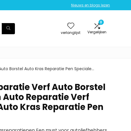
Nieuws en blogs lezen
0
Vergelijken
verlanglijst
Auto Borstel Auto Kras Reparatie Pen Speciale…
paratie Verf Auto Borstel
 Auto Reparatie Verf
 Auto Kras Reparatie Pen
asreparatiepen Een must voor autoliefhebbers