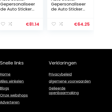
Gepersonaliseer
Gepersonaliseer
de Auto Stickers
de Auto Stickers
Universele
Universele Body
Lichaam Sticker
Sticker Auto
Auto Styling
Styling Stick
€
81.14
€
64.25
Stick Auto
Auto Stickers 2
Stickers Fit Auto
stks Auto Side…
Hood…
Snelle links
Verklaringen
Home
Privacybeleid
Alles winkelen
algemene voorwaarden
Blogs
Gelieerde
openbaarmaking
Onze webshops
Adverteren