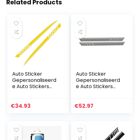
Related Products
Auto Sticker
Auto Sticker
Gepersonaliseerd
Gepersonaliseerd
e Auto Stickers
e Auto Stickers
Universele
Universele Body
Lichaam Sticker
Sticker Auto
Auto Styling Stick
Styling Stick Auto
€
34.93
€
52.97
Auto Stickers Auto
Stickers Auto Side
Universele…
Rok…