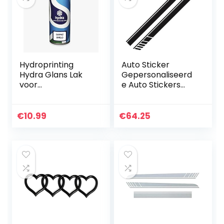
Hydroprinting
Auto Sticker
Hydra Glans Lak
Gepersonaliseerd
voor
e Auto Stickers
Wateroverdracht
Universele Body
Printing
Sticker Auto
Styling Stick Auto
€
10.99
€
64.25
Stickers 2 stks
Auto Side…