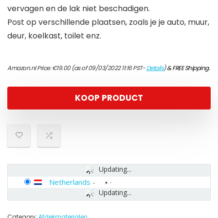
vervagen en de lak niet beschadigen.
Post op verschillende plaatsen, zoals je je auto, muur,
deur, koelkast, toilet enz.
Amazon.nl Price:
€
19.00
(as of 09/03/2022 11:16 PST-
Details
)
&
FREE Shipping
.
KOOP PRODUCT
Updating...
Netherlands
-
Updating...
Category:
Afdekmaterialen