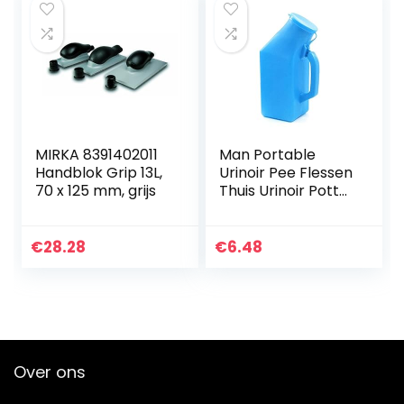
MIRKA 8391402011
Man Portable
Handblok Grip 13L,
Urinoir Pee Flessen
70 x 125 mm, grijs
Thuis Urinoir Potty
Dik Firm Urine Fles
met Deksel voor
mannen 1L Blue,
€
28.28
€
6.48
Travel trein…
Over ons