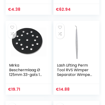
weefsels blad
230 mm
olieachtige
€
4.38
€
62.94
huidverzorging 100
stks schoonheid…
Mirka
Lash Lifting Perm
Beschermlaag Ø
Tool RVS Wimper
125mm 33-gats 1
Separator Wimper
stuk, voor het
Extension Supplies,
beschermen van
niet gemakkelijk te
schuurschijven
breken, niet
€
19.71
€
14.88
met
gemakkelijk om…
klittenbandlaag,
8295412111