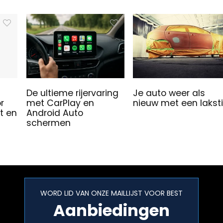
De ultieme rijervaring
Je auto weer als
r
met CarPlay en
nieuw met een laksti
t en
Android Auto
schermen
WORD LID VAN ONZE MAILLIJST VOOR BEST
Aanbiedingen