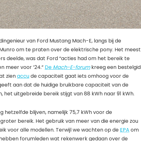
ngenieur van Ford Mustang Mach-E, langs bij de
 Munro om te praten over de elektrische pony. Het meest
s deelde, was dat Ford “acties had om het bereik te
en meer voor ’24.”
De
Mach-E-forum
kreeg een bestelgid
at zien
accu
de capaciteit gaat iets omhoog voor de
eft aan dat de huidige bruikbare capaciteit van de
, het uitgebreide bereik stijgt van 88 kWh naar 91 kWh.
g hetzelfde blijven, namelijk 75,7 kWh voor de
groter bereik. Het gebruik van meer van die energie zou
eik voor alle modellen. Terwijl we wachten op de
EPA
om
s, hebben forumleden wat rekenwerk gedaan over de