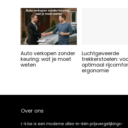
Auto verkopen zonder
Luchtgeveerde
keuring: wat je moet
trekkerstoelen: voo
weten
optimaal rijcomfor
ergonomie
Over ons
L-k.be is een moderne alles-in-één prijsvergelijkings-