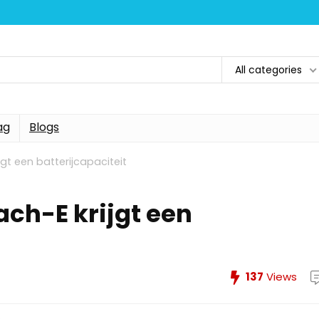
All categories
ag
Blogs
gt een batterijcapaciteit
ch-E krijgt een
137
Views