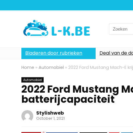
Search
for:
Bladeren door rubrieken
Deal van de d
Home
»
Automobiel
»
2022 Ford Mustang Mach-E krij
Automobiel
2022 Ford Mustang Ma
batterijcapaciteit
Stylishweb
October 1, 2021