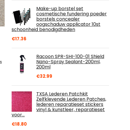
Make-up borstel set
cosmetische fundering poeder
borstels concealer
oogschaduw applicator 10st
schoonheid benodigdheden
€
17.36
Racoon SPR-SHI-100-01 Shield
Nano-Spray Sealant-200ml,
s
200ml
€
32.99
TXSA Lederen Patchkit
Zelfklevende Lederen Patches,
lederen reparatieset stickers
vinyl & kunstleer, reparatieset
voor…
€
18.80