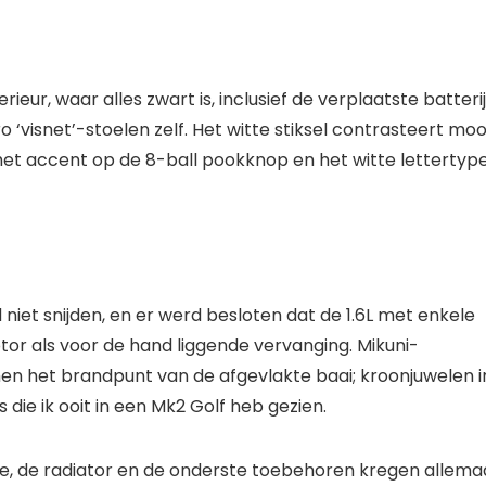
rieur, waar alles zwart is, inclusief de verplaatste batterij
‘visnet’-stoelen zelf. Het witte stiksel contrasteert moo
het accent op de 8-ball pookknop en het witte lettertyp
iet snijden, en er werd besloten dat de 1.6L met enkele
r als voor de hand liggende vervanging. Mikuni-
en het brandpunt van de afgevlakte baai; kroonjuwelen i
 die ik ooit in een Mk2 Golf heb gezien.
me, de radiator en de onderste toebehoren kregen allema