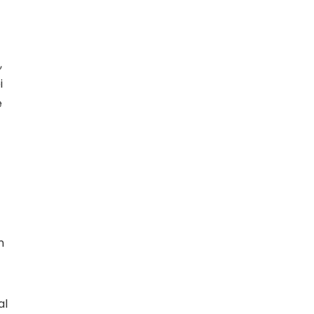
,
i
e
n
al