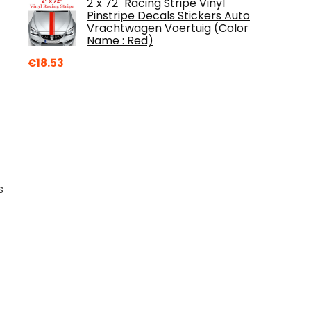
2"x 72" Racing Stripe Vinyl
Pinstripe Decals Stickers Auto
Vrachtwagen Voertuig (Color
Name : Red)
€
18.53
s