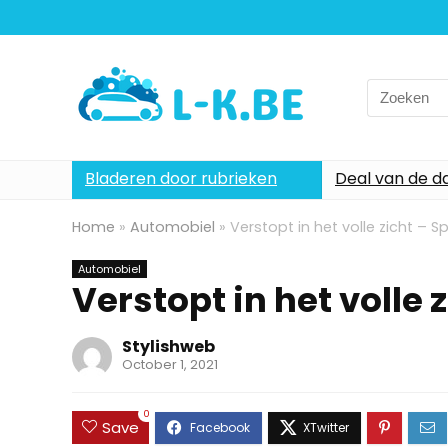
Search
for:
Bladeren door rubrieken
Deal van de d
Home
»
Automobiel
»
Verstopt in het volle zicht – 
Automobiel
Verstopt in het volle
Stylishweb
October 1, 2021
0
Save