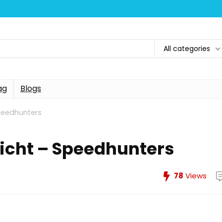
All categories
ag
Blogs
Speedhunters
 zicht – Speedhunters
78
Views