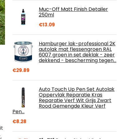
Muc-Off Matt Finish Detailer
250ml
€
13.09
Hamburger lak-professional 2K
autolak mat flessengroen RAL
6007 groen in set deklak - zeer
dekkend - bescherming tegen…
€
29.89
Auto Touch Up Pen Set Autolak
Oppervlak Reparatie Kras
Reparatie Verf Wit Grijs Zwart
Rood Gemengde Kleur Verf
Pen…
€
8.28
it
,