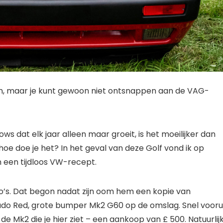
ken, maar je kunt gewoon niet ontsnappen aan de VAG-
 dat elk jaar alleen maar groeit, is het moeilijker dan
oe doe je het? In het geval van deze Golf vond ik op
n een tijdloos VW-recept.
o’s. Dat begon nadat zijn oom hem een ​​kopie van
ado Red, grote bumper Mk2 G60 op de omslag. Snel vooru
de Mk2 die je hier ziet – een aankoop van £ 500. Natuurlijk