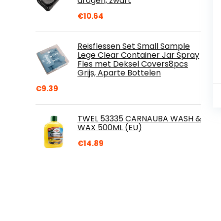
drogen, zwart
€
10.64
Reisflessen Set Small Sample
Lege Clear Container Jar Spray
Fles met Deksel Covers8pcs
Grijs, Aparte Bottelen
€
9.39
TWEL 53335 CARNAUBA WASH &
WAX 500ML (EU)
€
14.89