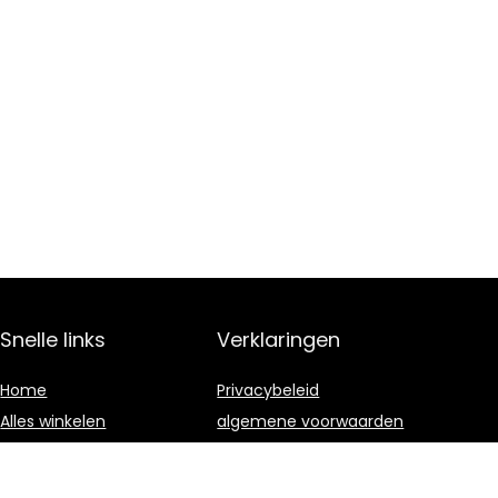
Snelle links
Verklaringen
Home
Privacybeleid
Alles winkelen
algemene voorwaarden
Blogs
Gelieerde
openbaarmaking
Onze webshops