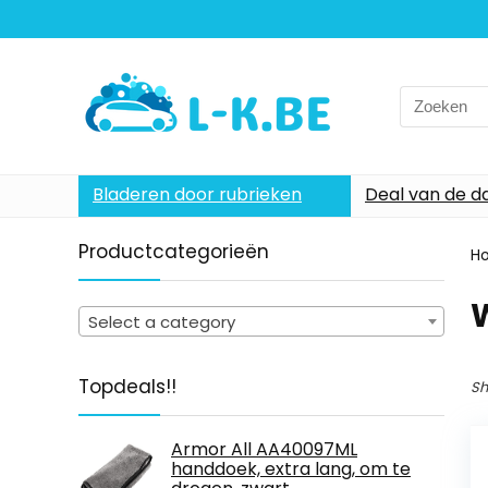
Search
for:
Bladeren door rubrieken
Deal van de d
Productcategorieën
H
Select a category
Topdeals!!
Sh
Armor All AA40097ML
handdoek, extra lang, om te