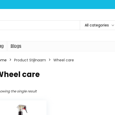
All categories
ag
Blogs
ome
Product Stijlnaam
Wheel care
Wheel care
owing the single result