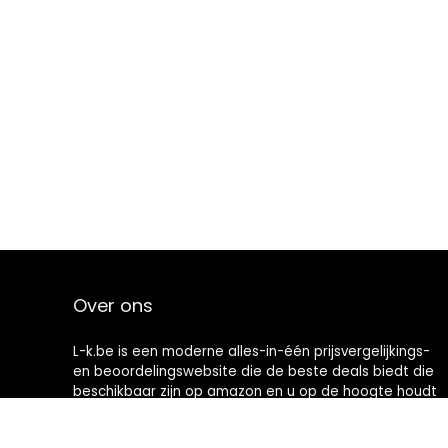
Over ons
L-k.be is een moderne alles-in-één prijsvergelijkings-
en beoordelingswebsite die de beste deals biedt die
beschikbaar zijn op amazon en u op de hoogte houdt
via de laatst toegevoegde blogs. Alle afbeeldingen
zijn auteursrechtelijk beschermd door hun