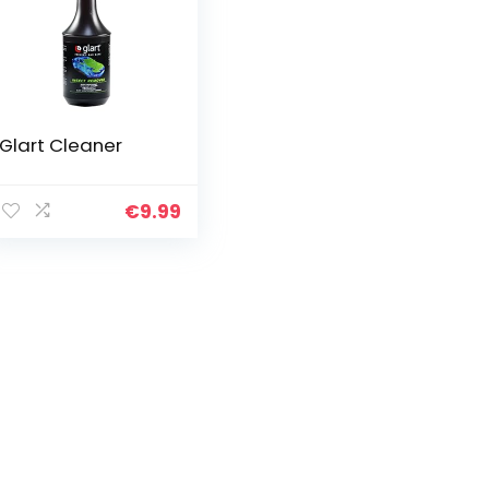
Glart Cleaner
€
9.99