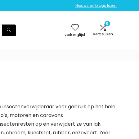
Nieuws en blogs lezen
0
Vergelijken
verlanglijst
r
e insectenverwijderaar voor gebruik op het hele
uto’s, motoren en caravans
nsectenresten op en verwijdert ze van lak,
n, chroom, kunststof, rubber, enzovoort. Zeer