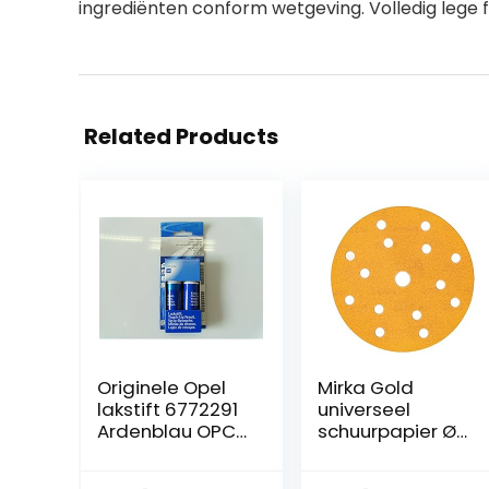
ingrediënten conform wetgeving. Volledig lege f
Related Products
Originele Opel
Mirka Gold
lakstift 6772291
universeel
Ardenblau OPC
schuurpapier Ø
291
150 mm
schuurschijven