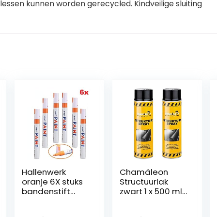
lessen kunnen worden gerecycled. Kindveilige sluiting
Hallenwerk
Chamäleon
oranje 6X stuks
Structuurlak
bandenstift
zwart 1 x 500 ml
bandenmarker
kunststof
auto, motorfiets,
bumper