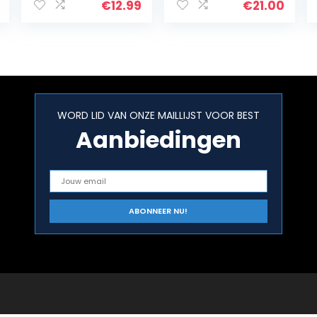
fietsbanden
structuur spray
€
12.99
€
21.00
bandenmarkeer
voor kunststof
stift bandenstift
(2)
marker…
WORD LID VAN ONZE MAILLIJST VOOR BEST
Aanbiedingen