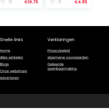
Inch Voor Auto-
Remover Pen
€
19.75
€
4.85
motorfiets
Clear Coat
Polijsten 3 Stks
Applicator
Tool…
Snelle links
Verklaringen
Home
Privacybeleid
Alles winkelen
algemene voorwaarden
Blogs
Gelieerde
openbaarmaking
Onze webshops
Adverteren