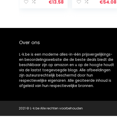
klittenband 15-
€
13.58
€
54.08
gats, korrel P120,
100 stk/voor het
schuren…
Over ons
L-k.be is een moderne alles-in-één prijsvergelijkings-
en beoordelingswebsite die de beste deals biedt die
beschikbaar zijn op amazon en u op de hoogte houdt
via de laatst toegevoegde blogs. Alle afbeeldingen
zijn auteursrechtelijk beschermd door hun
respectievelijke eigenaren. Alle geciteerde inhoud is
afgeleid van hun respectievelijke bronnen.
2021 © L-k.be Alle rechten voorbehouden