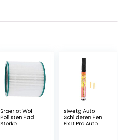
Sraeriot Wol
siwetg Auto
Polijsten Pad
Schilderen Pen
Sterke
Fix It Pro Auto
Reinigingskracht
Scratch
Buffing Pad 6
Reparatie