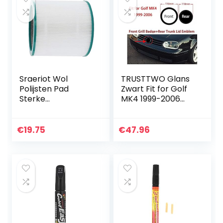
Sraeriot Wol
TRUSTTWO Glans
Polijsten Pad
Zwart Fit for Golf
Sterke
MK4 1999-2006
Reinigingskracht
116mm Front Grill
Buffing Pad 6 Inch
Badge + 118mm
Voor Auto-
Achterste Trunk
€
19.75
€
47.96
motorfiets
Deksel Embleem
Polijsten 3 Stks
Auto Logo…
Tool…