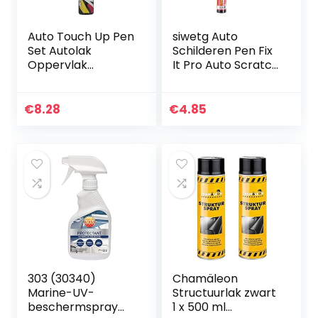
Auto Touch Up Pen
siwetg Auto
Set Autolak
Schilderen Pen Fix
Oppervlak
It Pro Auto Scratch
Reparatie Kras
Reparatie
Reparatie Verf Wit
Remover Pen
Grijs Zwart Rood
Clear Coat
€
8.28
€
4.85
Gemengde Kleur
Applicator
Verf Pen…
303 (30340)
Chamäleon
Marine-UV-
Structuurlak zwart
beschermspray
1 x 500 ml