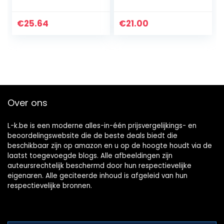
voor vinyl,
kunststof bumper
kunststof, rubber,
structuur spray
glasvezel, leer en
voor kunststof (2)
€
25.64
€
21.00
meer
Over ons
L-k.be is een moderne alles-in-één prijsvergelijkings- en
beoordelingswebsite die de beste deals biedt die
beschikbaar zijn op amazon en u op de hoogte houdt via de
laatst toegevoegde blogs. Alle afbeeldingen zijn
auteursrechtelijk beschermd door hun respectievelijke
eigenaren. Alle geciteerde inhoud is afgeleid van hun
respectievelijke bronnen.