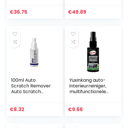
trend
deklak – zeer
dekkend –
€
36.75
€
49.89
roestwerend –
kras- en slagvast…
100ml Auto
Yuxinkang auto-
Scratch Remover
interieurreiniger,
Auto Scratch
multifunctionele
Remover
reinigingsvloeistof,
Polijstpasta Auto
praktisch
Body Compound
reinigings- en
€
8.32
€
9.66
Auto Paint Scratch
onderhoudsmiddel
Remover Veilige…
…