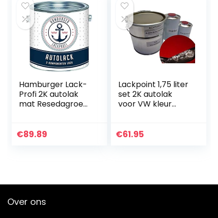
Hamburger Lack-
Lackpoint 1,75 liter
Profi 2K autolak
set 2K autolak
mat Resedagroen
voor VW kleur
RAL 6011 groen in
LY3D Y3D
set toplak – zeer
Tornadorot
dekkend –
trendlak
€
89.89
€
61.95
roestwerend –
kras- en…
Over ons